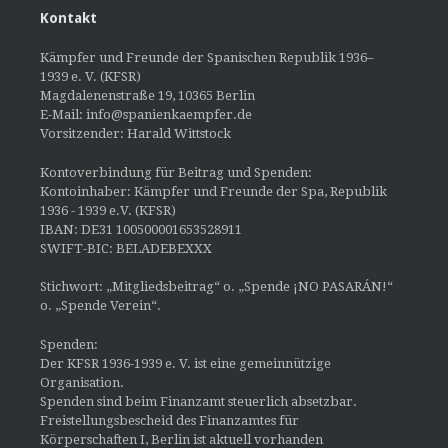
Kontakt
Kämpfer und Freunde der Spanischen Republik 1936–
1939 e. V. (KFSR)
Magdalenenstraße 19, 10365 Berlin
E-Mail: info@spanienkaempfer.de
Vorsitzender: Harald Wittstock
Kontoverbindung für Beitrag und Spenden:
Kontoinhaber: Kämpfer und Freunde der Spa, Republik
1936 - 1939 e.V. (KFSR)
IBAN: DE31 100500001653528911
SWIFT-BIC: BELADEBEXXX
Stichwort: „Mitgliedsbeitrag“ o. „Spende ¡NO PASARÁN!“
o. „Spende Verein“.
Spenden:
Der KFSR 1936-1939 e. V. ist eine gemeinnützige
Organisation.
Spenden sind beim Finanzamt steuerlich absetzbar.
Freistellungsbescheid des Finanzamtes für
Körperschaften I, Berlin ist aktuell vorhanden