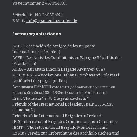
Steuernummer 27/670/54593.
Zeitschrift: ¡NO PASARÁN!
E-Mail:
info@spanienkaempfer.de
Partnerorganisationen
AABI – Asociación de Amigos de las Brigadas
Internacionales (Spanien)
ACER – Les Amis des Combattants en Espagne Républicaine
(Frankreich)
ALBA – Abraham Lincoln Brigade Archives
(USA)
A.I.C.V.A.S. – Associazione Italiana Combattenti Volontari
Antifascisti di Spagna (Italien)
Ассоциация ПАМЯТИ советских добровольцев участников
испанской войны 1936-1939гг (Russische Föderation)
Ernst Thälmann" e. V., Ziegenhals-Berlin"
Friends of the International Brigades, Spain 1936-1939
(Dänemark)
Friends of the International Brigades in Ireland
IBCC International Brigades Commemoration Commitee
IBMT – The International Brigade Memorial Trust
Lo Riu / Verein zur Erforschung des archäologischen und