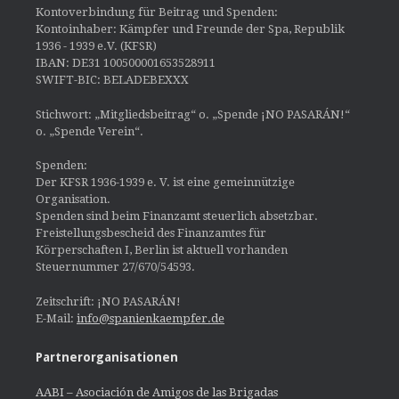
Kontoverbindung für Beitrag und Spenden:
Kontoinhaber: Kämpfer und Freunde der Spa, Republik
1936 - 1939 e.V. (KFSR)
IBAN: DE31 100500001653528911
SWIFT-BIC: BELADEBEXXX
Stichwort: „Mitgliedsbeitrag“ o. „Spende ¡NO PASARÁN!“
o. „Spende Verein“.
Spenden:
Der KFSR 1936-1939 e. V. ist eine gemeinnützige
Organisation.
Spenden sind beim Finanzamt steuerlich absetzbar.
Freistellungsbescheid des Finanzamtes für
Körperschaften I, Berlin ist aktuell vorhanden
Steuernummer 27/670/54593.
Zeitschrift: ¡NO PASARÁN!
E-Mail:
info@spanienkaempfer.de
Partnerorganisationen
AABI – Asociación de Amigos de las Brigadas