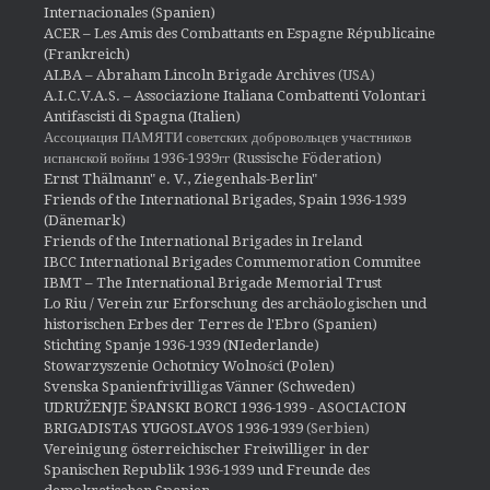
Internacionales (Spanien)
ACER – Les Amis des Combattants en Espagne Républicaine
(Frankreich)
ALBA – Abraham Lincoln Brigade Archives
(USA)
A.I.C.V.A.S. – Associazione Italiana Combattenti Volontari
Antifascisti di Spagna (Italien)
Ассоциация ПАМЯТИ советских добровольцев участников
испанской войны 1936-1939гг (Russische Föderation)
Ernst Thälmann" e. V., Ziegenhals-Berlin"
Friends of the International Brigades, Spain 1936-1939
(Dänemark)
Friends of the International Brigades in Ireland
IBCC International Brigades Commemoration Commitee
IBMT – The International Brigade Memorial Trust
Lo Riu / Verein zur Erforschung des archäologischen und
historischen Erbes der Terres de l'Ebro (Spanien)
Stichting Spanje 1936-1939 (NIederlande)
Stowarzyszenie Ochotnicy Wolności (Polen)
Svenska Spanienfrivilligas Vänner (Schweden)
UDRUŽENJE ŠPANSKI BORCI 1936-1939 - ASOCIACION
BRIGADISTAS YUGOSLAVOS 1936-1939
(Serbien)
Vereinigung österreichischer Freiwilliger in der
Spanischen Republik 1936-1939 und Freunde des