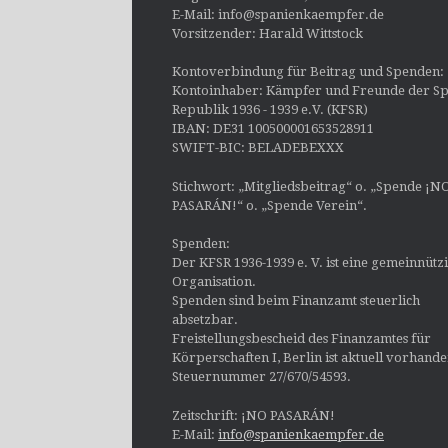
E-Mail: info@spanienkaempfer.de
Vorsitzender: Harald Wittstock
Kontoverbindung für Beitrag und Spenden:
Kontoinhaber: Kämpfer und Freunde der Sp
Republik 1936 - 1939 e.V. (KFSR)
IBAN: DE31 100500001653528911
SWIFT-BIC: BELADEBEXXX
Stichwort: „Mitgliedsbeitrag“ o. „Spende ¡N
PASARÁN!“ o. „Spende Verein“.
Spenden:
Der KFSR 1936-1939 e. V. ist eine gemeinnütz
Organisation.
Spenden sind beim Finanzamt steuerlich
absetzbar.
Freistellungsbescheid des Finanzamtes für
Körperschaften I, Berlin ist aktuell vorhand
Steuernummer 27/670/54593.
Zeitschrift: ¡NO PASARÁN!
E-Mail:
info@spanienkaempfer.de