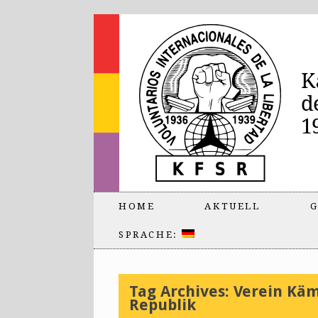
HOME
AKTUELL
G
SPRACHE:
Tag Archives:
Verein Käm
Republik