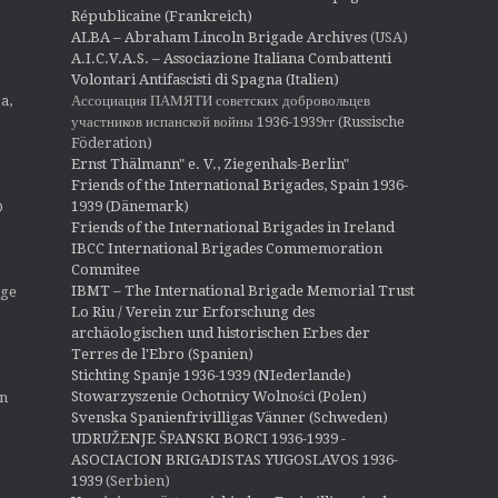
Républicaine (Frankreich)
ALBA – Abraham Lincoln Brigade Archives
(USA)
A.I.C.V.A.S. – Associazione Italiana Combattenti
Volontari Antifascisti di Spagna (Italien)
Ассоциация ПАМЯТИ советских добровольцев
a,
участников испанской войны 1936-1939гг (Russische
Föderation)
Ernst Thälmann" e. V., Ziegenhals-Berlin"
Friends of the International Brigades, Spain 1936-
1939 (Dänemark)
O
Friends of the International Brigades in Ireland
IBCC International Brigades Commemoration
Commitee
IBMT – The International Brigade Memorial Trust
ige
Lo Riu / Verein zur Erforschung des
archäologischen und historischen Erbes der
Terres de l'Ebro (Spanien)
Stichting Spanje 1936-1939 (NIederlande)
Stowarzyszenie Ochotnicy Wolności (Polen)
en
Svenska Spanienfrivilligas Vänner (Schweden)
UDRUŽENJE ŠPANSKI BORCI 1936-1939 -
ASOCIACION BRIGADISTAS YUGOSLAVOS 1936-
1939
(Serbien)