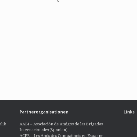
Partnerorganisationen
Links
lik
AABI – Asociación de Amigos de las Brigadas
Internacionales (Spanien)
ACER – Les Amis des Combattants en Espagne