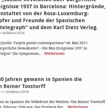
ignisse 1937 in Barcelona: Hintergründe,
anstaltet von der Rosa-Luxemburg-
pfer und Freunde der Spanischen
„telegraph“ und dem Karl Dietz Verlag.
on
Redaktion KFSR
, Quelle: Tarjeta postal contemporéana“ 06. Mai 2017:
rgerliche Demokratie? – Die Mai-Ereignisse 1937 in
 Folgen“ Ein Symposium,…
Weiterlesen
 80 Jahren gewann in Spanien die
n Reiner Tosstorff
von
Redaktion KFSR
nn in Spanien die Volksfront die Wahlen. Von Reiner Tosstorff
6. Februar 1936 aus. Das Ergebnis der…
Weiterlesen