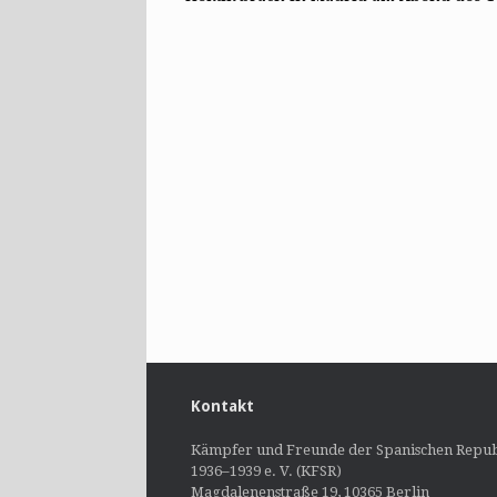
Kontakt
Kämpfer und Freunde der Spanischen Repub
1936–1939 e. V. (KFSR)
Magdalenenstraße 19, 10365 Berlin