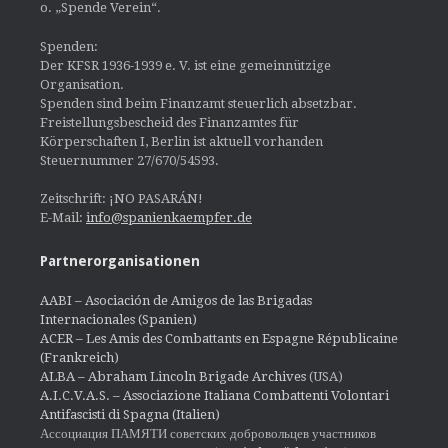
o. „Spende Verein“.
Spenden:
Der KFSR 1936-1939 e. V. ist eine gemeinnützige
Organisation.
Spenden sind beim Finanzamt steuerlich absetzbar.
Freistellungsbescheid des Finanzamtes für
Körperschaften I, Berlin ist aktuell vorhanden
Steuernummer 27/670/54593.
Zeitschrift: ¡NO PASARÁN!
E-Mail:
info@spanienkaempfer.de
Partnerorganisationen
AABI – Asociación de Amigos de las Brigadas
Internacionales (Spanien)
ACER – Les Amis des Combattants en Espagne Républicaine
(Frankreich)
ALBA – Abraham Lincoln Brigade Archives
(USA)
A.I.C.V.A.S. – Associazione Italiana Combattenti Volontari
Antifascisti di Spagna (Italien)
Ассоциация ПАМЯТИ советских добровольцев участников