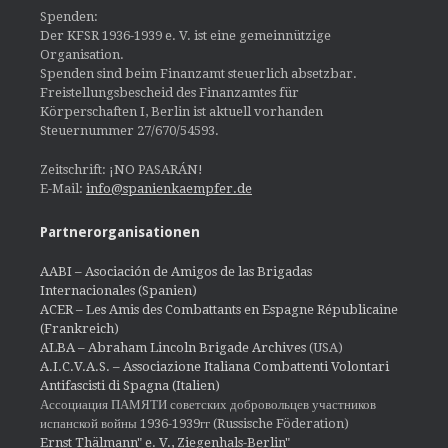
Spenden:
Der KFSR 1936-1939 e. V. ist eine gemeinnützige
Organisation.
Spenden sind beim Finanzamt steuerlich absetzbar.
Freistellungsbescheid des Finanzamtes für
Körperschaften I, Berlin ist aktuell vorhanden
Steuernummer 27/670/54593.
Zeitschrift: ¡NO PASARÁN!
E-Mail:
info@spanienkaempfer.de
Partnerorganisationen
AABI – Asociación de Amigos de las Brigadas
Internacionales (Spanien)
ACER – Les Amis des Combattants en Espagne Républicaine
(Frankreich)
ALBA – Abraham Lincoln Brigade Archives
(USA)
A.I.C.V.A.S. – Associazione Italiana Combattenti Volontari
Antifascisti di Spagna (Italien)
Ассоциация ПАМЯТИ советских добровольцев участников
испанской войны 1936-1939гг (Russische Föderation)
Ernst Thälmann" e. V., Ziegenhals-Berlin"