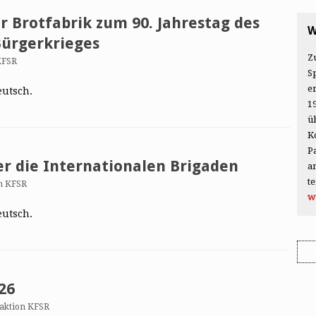
r Brotfabrik zum 90. Jahrestag des
W
Bürgerkrieges
Z
KFSR
S
e
eutsch.
1
ü
K
P
r die Internationalen Brigaden
a
t
n KFSR
w
eutsch.
26
aktion KFSR