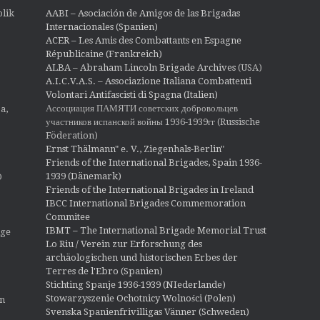
lik
AABI – Asociación de Amigos de las Brigadas
Internacionales (Spanien)
ACER – Les Amis des Combattants en Espagne
Républicaine (Frankreich)
ALBA – Abraham Lincoln Brigade Archives
(USA)
A.I.C.V.A.S. – Associazione Italiana Combattenti
Volontari Antifascisti di Spagna (Italien)
Ассоциация ПАМЯТИ советских добровольцев
a,
участников испанской войны 1936-1939гг (Russische
Föderation)
Ernst Thälmann" e. V., Ziegenhals-Berlin"
Friends of the International Brigades, Spain 1936-
1939 (Dänemark)
O
Friends of the International Brigades in Ireland
IBCC International Brigades Commemoration
Commitee
IBMT – The International Brigade Memorial Trust
ige
Lo Riu / Verein zur Erforschung des
archäologischen und historischen Erbes der
Terres de l'Ebro (Spanien)
Stichting Spanje 1936-1939 (NIederlande)
Stowarzyszenie Ochotnicy Wolności (Polen)
en
Svenska Spanienfrivilligas Vänner (Schweden)