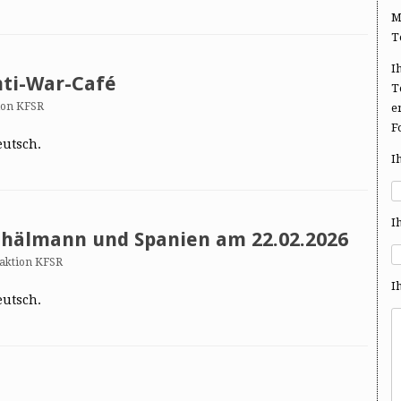
M
T
I
nti-War-Café
T
ion KFSR
e
F
eutsch.
I
I
 Thälmann und Spanien am 22.02.2026
aktion KFSR
I
eutsch.