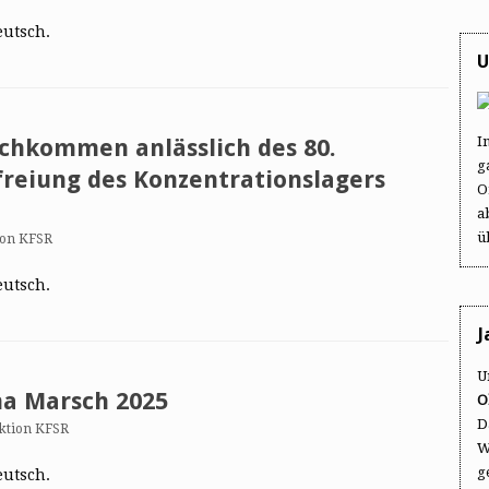
eutsch.
U
I
achkommen anlässlich des 80.
g
freiung des Konzentrationslagers
O
a
ü
ion KFSR
eutsch.
J
U
ma Marsch 2025
O
D
ktion KFSR
W
g
eutsch.