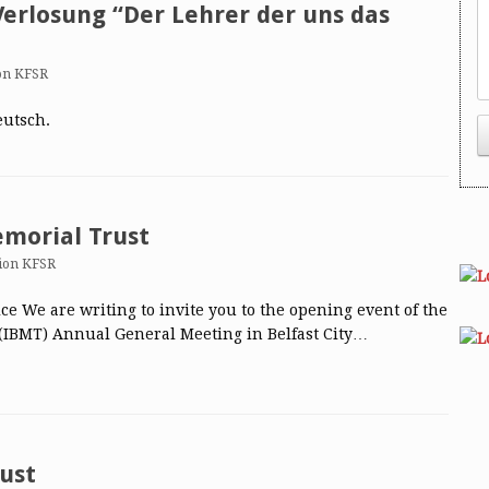
erlosung “Der Lehrer der uns das
on KFSR
eutsch.
emorial Trust
ion KFSR
e We are writing to invite you to the opening event of the
 (IBMT) Annual General Meeting in Belfast City…
ust