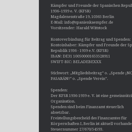
Kämpfer und Freunde der Spanischen Repub
1936–1939 e. V. (KFSR)
Magdalenenstraße 19, 10365 Berlin
E-Mail: info@spanienkaempfer.de
Vorsitzender: Harald Wittstock
Kontoverbindung für Beitrag und Spenden:
Kontoinhaber: Kämpfer und Freunde der Sp
Republik 1936 - 1939 e.V. (KFSR)
IBAN: DE31 100500001653528911
SWIFT-BIC: BELADEBEXXX
Stichwort: „Mitgliedsbeitrag“ o. „Spende ¡N
PASARÁN!“ o. „Spende Verein“.
Spenden:
Der KFSR 1936-1939 e. V. ist eine gemeinnütz
Organisation.
Spenden sind beim Finanzamt steuerlich
absetzbar.
Freistellungsbescheid des Finanzamtes für
Körperschaften I, Berlin ist aktuell vorhand
Steuernummer 27/670/54593.