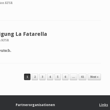
ion KFSR
gung La Fatarella
n KFSR
eutsch.
1
2
3
4
5
6
…
61
Next »
Partnerorganisationen
Links