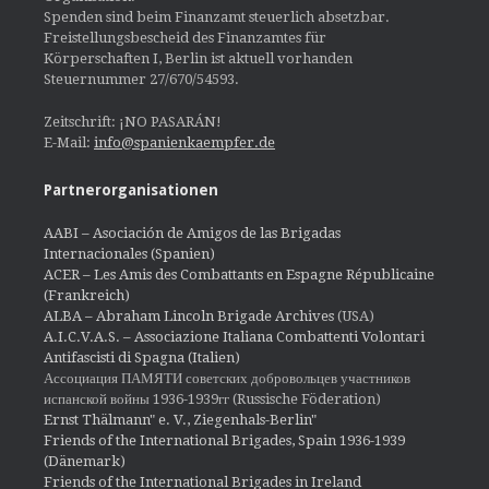
Spenden sind beim Finanzamt steuerlich absetzbar.
Freistellungsbescheid des Finanzamtes für
Körperschaften I, Berlin ist aktuell vorhanden
Steuernummer 27/670/54593.
Zeitschrift: ¡NO PASARÁN!
E-Mail:
info@spanienkaempfer.de
Partnerorganisationen
AABI – Asociación de Amigos de las Brigadas
Internacionales (Spanien)
ACER – Les Amis des Combattants en Espagne Républicaine
(Frankreich)
ALBA – Abraham Lincoln Brigade Archives
(USA)
A.I.C.V.A.S. – Associazione Italiana Combattenti Volontari
Antifascisti di Spagna (Italien)
Ассоциация ПАМЯТИ советских добровольцев участников
испанской войны 1936-1939гг (Russische Föderation)
Ernst Thälmann" e. V., Ziegenhals-Berlin"
Friends of the International Brigades, Spain 1936-1939
(Dänemark)
Friends of the International Brigades in Ireland