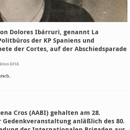
on Dolores Ibárruri, genannt La
 Politbüros der KP Spaniens und
te der Cortes, auf der Abschiedsparade
ktion KFSR
utsch.
ena Cros (AABI) gehalten am 28.
 Gedenkveranstaltung anläßlich des 80.
iedung der Internationalen Brigaden aus