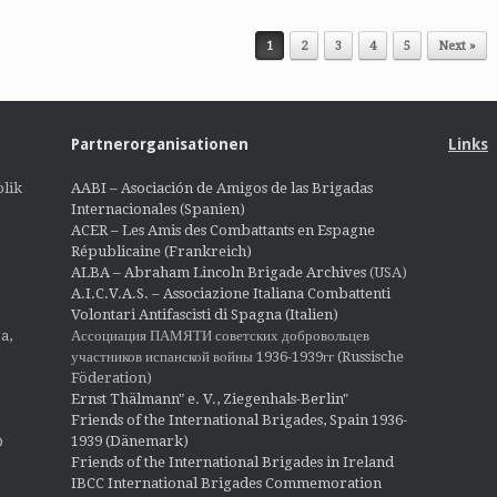
1
2
3
4
5
Next »
Partnerorganisationen
Links
lik
AABI – Asociación de Amigos de las Brigadas
Internacionales (Spanien)
ACER – Les Amis des Combattants en Espagne
Républicaine (Frankreich)
ALBA – Abraham Lincoln Brigade Archives
(USA)
A.I.C.V.A.S. – Associazione Italiana Combattenti
Volontari Antifascisti di Spagna (Italien)
Ассоциация ПАМЯТИ советских добровольцев
a,
участников испанской войны 1936-1939гг (Russische
Föderation)
Ernst Thälmann" e. V., Ziegenhals-Berlin"
Friends of the International Brigades, Spain 1936-
1939 (Dänemark)
O
Friends of the International Brigades in Ireland
IBCC International Brigades Commemoration