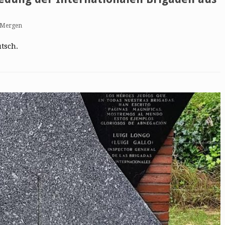
 Mergen
utsch.