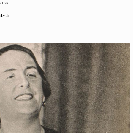
 KFSR
utsch.