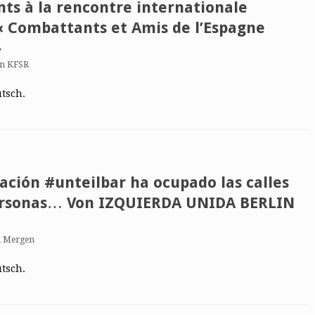
nts à la rencontre internationale
 « Combattants et Amis de l’Espagne
»
on KFSR
utsch.
ación #unteilbar ha ocupado las calles
personas… Von IZQUIERDA UNIDA BERLIN
 Mergen
utsch.