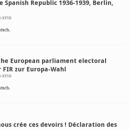
e Spanish Republic 1936-1939, Berlin,
n KFSR
utsch.
 the European parliament electoral
r FIR zur Europa-Wahl
n KFSR
utsch.
ous crée ces devoirs ! Déclaration des