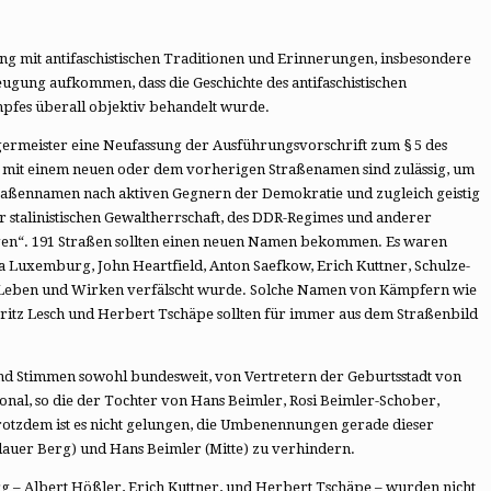
g mit antifaschistischen Traditionen und Erinnerungen, insbesondere
ugung aufkommen, dass die Geschichte des antifaschistischen
pfes überall objektiv behandelt wurde.
rgermeister eine Neufassung der Ausführungsvorschrift zum § 5 des
 mit einem neuen oder dem vorherigen Straßenamen sind zulässig, um
traßennamen nach aktiven Gegnern der Demokratie und zugleich geistig
 stalinistischen Gewaltherrschaft, des DDR-Regimes und anderer
gen“. 191 Straßen sollten einen neuen Namen bekommen. Es waren
a Luxemburg, John Heartfield, Anton Saefkow, Erich Kuttner, Schulze-
 Leben und Wirken verfälscht wurde. Solche Namen von Kämpfern wie
Fritz Lesch und Herbert Tschäpe sollten für immer aus dem Straßenbild
und Stimmen sowohl bundesweit, von Vertretern der Geburtsstadt von
ional, so die der Tochter von Hans Beimler, Rosi Beimler-Schober,
tzdem ist es nicht gelungen, die Umbenennungen gerade dieser
auer Berg) und Hans Beimler (Mitte) zu verhindern.
 – Albert Hößler, Erich Kuttner, und Herbert Tschäpe – wurden nicht