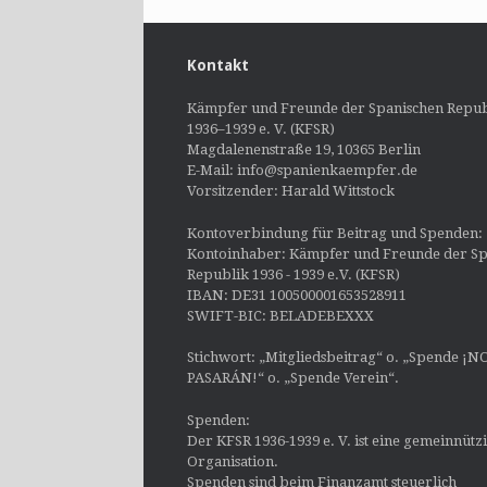
Kontakt
Kämpfer und Freunde der Spanischen Repub
1936–1939 e. V. (KFSR)
Magdalenenstraße 19, 10365 Berlin
E-Mail: info@spanienkaempfer.de
Vorsitzender: Harald Wittstock
Kontoverbindung für Beitrag und Spenden:
Kontoinhaber: Kämpfer und Freunde der Sp
Republik 1936 - 1939 e.V. (KFSR)
IBAN: DE31 100500001653528911
SWIFT-BIC: BELADEBEXXX
Stichwort: „Mitgliedsbeitrag“ o. „Spende ¡N
PASARÁN!“ o. „Spende Verein“.
Spenden:
Der KFSR 1936-1939 e. V. ist eine gemeinnütz
Organisation.
Spenden sind beim Finanzamt steuerlich