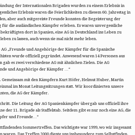
ründung der Internationalen Brigaden wurden zu einem Erlebnis in
essliches Erlebnis waren die Feierlichkeiten zu diesem 60. Jahrestag in
en, aber auch mitgereiste Freunde konnten die Begeisterung der
 für die ausländischen Kämpfer erleben. Es waren unvergessliche
ekräftigten dort in Spanien, eine AG in Deutschland ins Leben zu
leben zu lassen, auch wenn sie mal nicht mehr leben.
Die AG „Freunde und Angehörige der Kämpfer für die Spanische
chisten wurde offiziell gegründet. Anwesend waren 14 Personen aus
gab es zwei verschiedene AG mit ähnlichen Zielen. Die AG
unde und Angehörige der Kämpfer …“
r AG. Gemeinsam mit den Kämpfern Kurt Höfer, Helmut Huber, Martin
einmal im Monat Leitungssitzungen statt. Wir koordinierten unsere
nnten, die AG der Kämpfer.
hritt. Die Leitung der AG Spanienkämpfer übergab uns offiziell ihre
e der 11. Brigade als Staffelstab. Seitdem gibt es nur noch eine AG, die
mpfer und Freunde…“
ttfindenden Sommertreffen. Das wichtigste war 1999, wo wir insgesamt
n waren. Das Treffen 2000 diente uns insbesondere zum Selbstfinden.