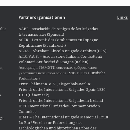
Partnerorganisationen
Links
lik
AABI – Asociación de Amigos de las Brigadas
Internacionales (Spanien)
ACER – Les Amis des Combattants en Espagne
Républicaine (Frankreich)
ALBA – Abraham Lincoln Brigade Archives
(USA)
A.I.C.V.A.S. – Associazione Italiana Combattenti
Volontari Antifascisti di Spagna (Italien)
Ассоциация ПАМЯТИ советских добровольцев
a,
участников испанской войны 1936-1939гг (Russische
Föderation)
Ernst Thälmann" e. V., Ziegenhals-Berlin"
Friends of the International Brigades, Spain 1936-
1939 (Dänemark)
O
Friends of the International Brigades in Ireland
IBCC International Brigades Commemoration
Commitee
IBMT – The International Brigade Memorial Trust
ige
Lo Riu / Verein zur Erforschung des
archäologischen und historischen Erbes der