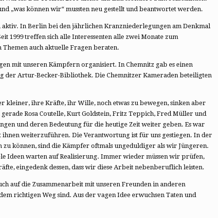
 und „was können wir“ mussten neu gestellt und beantwortet werden.
 aktiv. In Berlin bei den jährlichen Kranzniederlegungen am Denkmal
 1999 treffen sich alle Interessenten alle zwei Monate zum
n Themen auch aktuelle Fragen beraten.
en mit unseren Kämpfern organisiert. In Chemnitz gab es einen
 der Artur-Becker-Bibliothek. Die Chemnitzer Kameraden beteiligten
kleiner, ihre Kräfte, ihr Wille, noch etwas zu bewegen, sinken aber
n gerade Rosa Coutelle, Kurt Goldstein, Fritz Teppich, Fred Müller und
ngen und deren Bedeutung für die heutige Zeit weiter geben. Es war
ihnen weiterzuführen. Die Verantwortung ist für uns gestiegen. In der
en zu können, sind die Kämpfer oftmals ungeduldiger als wir Jüngeren.
 Viele Ideen warten auf Realisierung. Immer wieder müssen wir prüfen,
äfte, eingedenk dessen, dass wir diese Arbeit nebenberuflich leisten.
d auch auf die Zusammenarbeit mit unseren Freunden in anderen
f dem richtigen Weg sind. Aus der vagen Idee erwuchsen Taten und