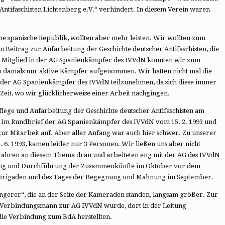
 Antifaschisten Lichtenberg e.V.“ verhindert. In diesem Verein waren
e spanische Republik, wollten aber mehr leisten. Wir wollten zum
n Beitrag zur Aufarbeitung der Geschichte deutscher Antifaschisten, die
n. Mitglied in der AG Spanienkämpfer des IVVdN konnten wir zum
n damals nur aktive Kämpfer aufgenommen. Wir hatten nicht mal die
n der AG Spanienkämpfer des IVVdN teilzunehmen, da sich diese immer
Zeit, wo wir glücklicherweise einer Arbeit nachgingen.
pflege und Aufarbeitung der Geschichte deutscher Antifaschisten am
. Im Rundbrief der AG Spanienkämpfer des IVVdN vom 15. 2. 1993 und
 zur Mitarbeit auf. Aber aller Anfang war auch hier schwer. Zu unserer
6. 1993, kamen leider nur 3 Personen. Wir ließen uns aber nicht
 Jahren an diesem Thema dran und arbeiteten eng mit der AG des IVVdN
ung und Durchführung der Zusammenkünfte im Oktober vor dem
erbrigaden und des Tages der Begegnung und Mahnung im September.
ngerer“, die an der Seite der Kameraden standen, langsam größer. Zur
r Verbindungsmann zur AG IVVdN wurde, dort in der Leitung
die Verbindung zum BdA herstellten.