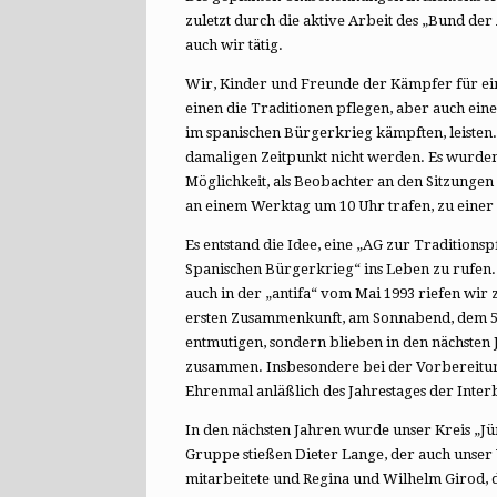
zuletzt durch die aktive Arbeit des „Bund der
auch wir tätig.
Wir, Kinder und Freunde der Kämpfer für ein
einen die Traditionen pflegen, aber auch eine
im spanischen Bürgerkrieg kämpften, leiste
damaligen Zeitpunkt nicht werden. Es wurde
Möglichkeit, als Beobachter an den Sitzunge
an einem Werktag um 10 Uhr trafen, zu einer 
Es entstand die Idee, eine „AG zur Traditions
Spanischen Bürgerkrieg“ ins Leben zu rufen
auch in der „antifa“ vom Mai 1993 riefen wir
ersten Zusammenkunft, am Sonnabend, dem 5. 
entmutigen, sondern blieben in den nächsten
zusammen. Insbesondere bei der Vorbereit
Ehrenmal anläßlich des Jahrestages der Int
In den nächsten Jahren wurde unser Kreis „Jü
Gruppe stießen Dieter Lange, der auch unse
mitarbeitete und Regina und Wilhelm Girod, 