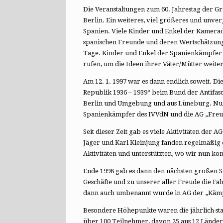
Die Veranstaltungen zum 60. Jahrestag der G
Berlin. Ein weiteres, viel größeres und unverg
Spanien. Viele Kinder und Enkel der Kamerad
spanischen Freunde und deren Wertschätzung
Tage. Kinder und Enkel der Spanienkämpfer b
rufen, um die Ideen ihrer Väter/Mütter weiter
Am 12. 1. 1997 war es dann endlich soweit. 
Republik 1936 – 1939“ beim Bund der Antifas
Berlin und Umgebung und aus Lüneburg. Nun 
Spanienkämpfer des IVVdN und die AG „Fre
Seit dieser Zeit gab es viele Aktivitäten de
Jäger und Karl Kleinjung fanden regelmäßig 
Aktivitäten und unterstützten, wo wir nun ko
Ende 1998 gab es dann den nächsten großen Sc
Geschäfte und zu unserer aller Freude die Fahn
dann auch umbenannt wurde in AG der „Kä
Besondere Höhepunkte waren die jährlich sta
über 100 Teilnehmer, davon 25 aus 12 Länder