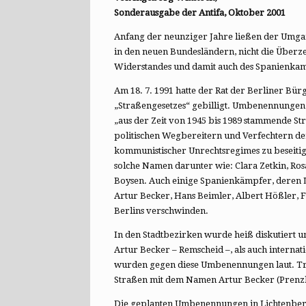
Sonderausgabe der Antifa, Oktober 2001
Anfang der neunziger Jahre ließen der Umgan
in den neuen Bundesländern, nicht die Überze
Widerstandes und damit auch des Spanienkam
Am 18. 7. 1991 hatte der Rat der Berliner Bü
„Straßengesetzes“ gebilligt. Umbenennungen
„aus der Zeit von 1945 bis 1989 stammende S
politischen Wegbereitern und Verfechtern der
kommunistischer Unrechtsregimes zu beseiti
solche Namen darunter wie: Clara Zetkin, Ros
Boysen. Auch einige Spanienkämpfer, deren
Artur Becker, Hans Beimler, Albert Hößler, 
Berlins verschwinden.
In den Stadtbezirken wurde heiß diskutiert 
Artur Becker – Remscheid –, als auch internat
wurden gegen diese Umbenennungen laut. Tro
Straßen mit dem Namen Artur Becker (Prenzl
Die geplanten Umbenennungen in Lichtenberg