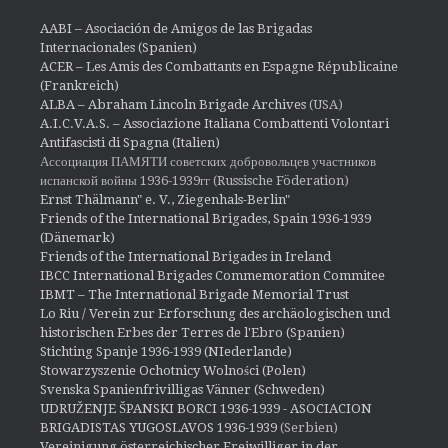
AABI – Asociación de Amigos de las Brigadas
Internacionales (Spanien)
ACER – Les Amis des Combattants en Espagne Républicaine
(Frankreich)
ALBA – Abraham Lincoln Brigade Archives
(USA)
A.I.C.V.A.S. – Associazione Italiana Combattenti Volontari
Antifascisti di Spagna (Italien)
Ассоциация ПАМЯТИ советских добровольцев участников
испанской войны 1936-1939гг (Russische Föderation)
Ernst Thälmann" e. V., Ziegenhals-Berlin"
Friends of the International Brigades, Spain 1936-1939
(Dänemark)
Friends of the International Brigades in Ireland
IBCC International Brigades Commemoration Commitee
IBMT – The International Brigade Memorial Trust
Lo Riu / Verein zur Erforschung des archäologischen und
historischen Erbes der Terres de l'Ebro (Spanien)
Stichting Spanje 1936-1939 (NIederlande)
Stowarzyszenie Ochotnicy Wolności (Polen)
Svenska Spanienfrivilligas Vänner (Schweden)
UDRUŽENJE ŠPANSKI BORCI 1936-1939 - ASOCIACION
BRIGADISTAS YUGOSLAVOS 1936-1939
(Serbien)
Vereinigung österreichischer Freiwilliger in der