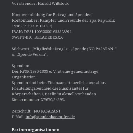
Vorsitzender: Harald Wittstock
Kontoverbindung für Beitrag und Spenden:
Kontoinhaber: Kämpfer und Freunde der Spa, Republik
1936 - 1939 e.V. (KFSR)
IBAN: DE31 100500001653528911
SWIFT-BIC: BELADEBEXXX
Stichwort: „Mitgliedsbeitrag“ o. „Spende ¡NO PASARÁN!“
o. „Spende Verein“.
Spenden:
Der KFSR 1936-1939 e. V. ist eine gemeinnützige
Organisation.
Spenden sind beim Finanzamt steuerlich absetzbar.
Freistellungsbescheid des Finanzamtes für
Körperschaften I, Berlin ist aktuell vorhanden
Steuernummer 27/670/54593.
Zeitschrift: ¡NO PASARÁN!
E-Mail:
info@spanienkaempfer.de
Partnerorganisationen