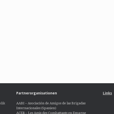
Partnerorganisationen
Links
lik
AABI – Asociación de Amigos de las Brigadas
Internacionales (Spanien)
ACER – Les Amis des Combattants en Espagne