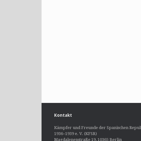
Kontakt
Kämpfer und Freunde der Spanischen Repub
1936–1939 e. V. (KFSR)
Magdalenenstraße 19, 10365 Berlin