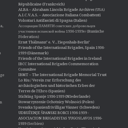
Républicaine (Frankreich)
ALBA – Abraham Lincoln Brigade Archives
(USA)
A.I.C.V.A.S. – Associazione Italiana Combattenti
Volontari Antifascisti di Spagna (Italien)
Ассоциация ПАМЯТИ советских добровольцев
a,
участников испанской войны 1936-1939гг (Russische
Föderation)
Ernst Thälmann" e. V., Ziegenhals-Berlin"
Friends of the International Brigades, Spain 1936-
1939 (Dänemark)
O
Friends of the International Brigades in Ireland
IBCC International Brigades Commemoration
Commitee
IBMT – The International Brigade Memorial Trust
ige
Lo Riu / Verein zur Erforschung des
archäologischen und historischen Erbes der
Terres de l'Ebro (Spanien)
Stichting Spanje 1936-1939 (NIederlande)
Stowarzyszenie Ochotnicy Wolności (Polen)
en
Svenska Spanienfrivilligas Vänner (Schweden)
UDRUŽENJE ŠPANSKI BORCI 1936-1939 -
ASOCIACION BRIGADISTAS YUGOSLAVOS 1936-
1939
(Serbien)