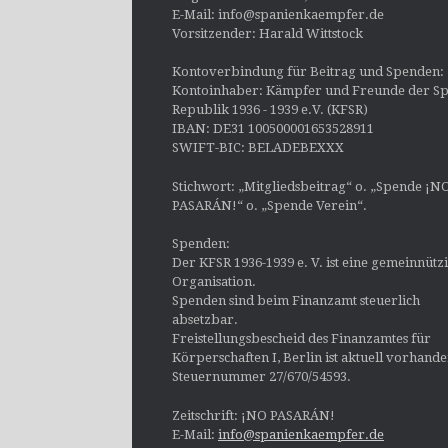
E-Mail: info@spanienkaempfer.de
Vorsitzender: Harald Wittstock
Kontoverbindung für Beitrag und Spenden:
Kontoinhaber: Kämpfer und Freunde der Sp
Republik 1936 - 1939 e.V. (KFSR)
IBAN: DE31 100500001653528911
SWIFT-BIC: BELADEBEXXX
Stichwort: „Mitgliedsbeitrag“ o. „Spende ¡N
PASARÁN!“ o. „Spende Verein“.
Spenden:
Der KFSR 1936-1939 e. V. ist eine gemeinnütz
Organisation.
Spenden sind beim Finanzamt steuerlich
absetzbar.
Freistellungsbescheid des Finanzamtes für
Körperschaften I, Berlin ist aktuell vorhand
Steuernummer 27/670/54593.
Zeitschrift: ¡NO PASARÁN!
E-Mail:
info@spanienkaempfer.de