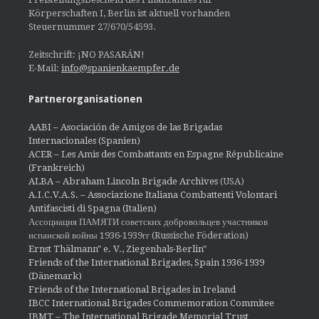
Körperschaften I, Berlin ist aktuell vorhanden
Steuernummer 27/670/54593.
Zeitschrift: ¡NO PASARÁN!
E-Mail:
info@spanienkaempfer.de
Partnerorganisationen
AABI – Asociación de Amigos de las Brigadas
Internacionales (Spanien)
ACER – Les Amis des Combattants en Espagne Républicaine
(Frankreich)
ALBA – Abraham Lincoln Brigade Archives
(USA)
A.I.C.V.A.S. – Associazione Italiana Combattenti Volontari
Antifascisti di Spagna (Italien)
Ассоциация ПАМЯТИ советских добровольцев участников
испанской войны 1936-1939гг (Russische Föderation)
Ernst Thälmann" e. V., Ziegenhals-Berlin"
Friends of the International Brigades, Spain 1936-1939
(Dänemark)
Friends of the International Brigades in Ireland
IBCC International Brigades Commemoration Commitee
IBMT – The International Brigade Memorial Trust