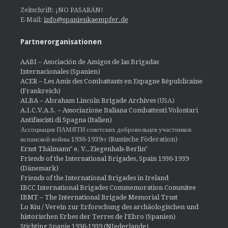
Zeitschrift: ¡NO PASARÁN!
E-Mail:
info@spanienkaempfer.de
Partnerorganisationen
AABI – Asociación de Amigos de las Brigadas
Internacionales (Spanien)
ACER – Les Amis des Combattants en Espagne Républicaine
(Frankreich)
ALBA – Abraham Lincoln Brigade Archives
(USA)
A.I.C.V.A.S. – Associazione Italiana Combattenti Volontari
Antifascisti di Spagna (Italien)
Ассоциация ПАМЯТИ советских добровольцев участников
испанской войны 1936-1939гг (Russische Föderation)
Ernst Thälmann" e. V., Ziegenhals-Berlin"
Friends of the International Brigades, Spain 1936-1939
(Dänemark)
Friends of the International Brigades in Ireland
IBCC International Brigades Commemoration Commitee
IBMT – The International Brigade Memorial Trust
Lo Riu / Verein zur Erforschung des archäologischen und
historischen Erbes der Terres de l'Ebro (Spanien)
Stichting Spanje 1936-1939 (NIederlande)