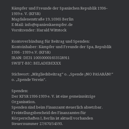
Kämpfer und Freunde der Spanischen Republik 1936–
1939 e. V. (KFSR)
Magdalenenstraße 19, 10365 Berlin
E-Mail: info@spanienkaempfer.de
Vorsitzender: Harald Wittstock
Kontoverbindung für Beitrag und Spenden:
Kontoinhaber: Kämpfer und Freunde der Spa, Republik
1936 - 1939 e.V. (KFSR)
IBAN: DE31 100500001653528911
SWIFT-BIC: BELADEBEXXX
Stichwort: „Mitgliedsbeitrag“ o. „Spende ¡NO PASARÁN!“
o. „Spende Verein“.
Spenden:
Der KFSR 1936-1939 e. V. ist eine gemeinnützige
Organisation.
Spenden sind beim Finanzamt steuerlich absetzbar.
Freistellungsbescheid des Finanzamtes für
Körperschaften I, Berlin ist aktuell vorhanden
Steuernummer 27/670/54593.