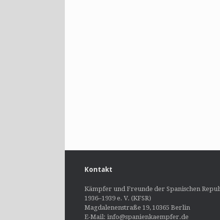
Kontakt
Kämpfer und Freunde der Spanischen Repub
1936–1939 e. V. (KFSR)
Magdalenenstraße 19, 10365 Berlin
E-Mail: info@spanienkaempfer.de