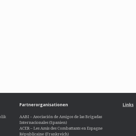
Partnerorganisationen
Links
lik
AABI – Asociación de Amigos de las Brigadas
Internacionales (Spanien)
ACER – Les Amis des Combattants en Espagne
Républicaine (Frankreich)