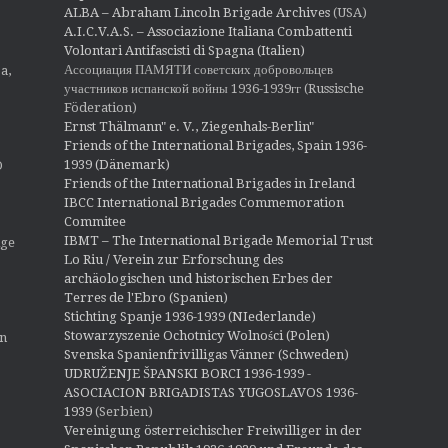
ALBA – Abraham Lincoln Brigade Archives
(USA)
A.I.C.V.A.S. – Associazione Italiana Combattenti
Volontari Antifascisti di Spagna (Italien)
Ассоциация ПАМЯТИ советских добровольцев
a,
участников испанской войны 1936-1939гг (Russische
Föderation)
Ernst Thälmann" e. V., Ziegenhals-Berlin"
Friends of the International Brigades, Spain 1936-
1939 (Dänemark)
O
Friends of the International Brigades in Ireland
IBCC International Brigades Commemoration
Commitee
IBMT – The International Brigade Memorial Trust
ige
Lo Riu / Verein zur Erforschung des
archäologischen und historischen Erbes der
Terres de l'Ebro (Spanien)
Stichting Spanje 1936-1939 (NIederlande)
Stowarzyszenie Ochotnicy Wolności (Polen)
en
Svenska Spanienfrivilligas Vänner (Schweden)
UDRUŽENJE ŠPANSKI BORCI 1936-1939 -
ASOCIACION BRIGADISTAS YUGOSLAVOS 1936-
1939
(Serbien)
Vereinigung österreichischer Freiwilliger in der