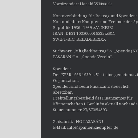
Vorsitzender: Harald Wittstock
Kontoverbindung für Beitrag und Spenden:
Kontoinhaber: Kämpfer und Freunde der Sp
Republik 1936 - 1939 e.V. (KFSR)
IBAN: DE31 100500001653528911
SWIFT-BIC: BELADEBEXXX
Stichwort: „Mitgliedsbeitrag“ o. „Spende ¡N
PASARÁN!“ o. „Spende Verein“.
Spenden:
Der KFSR 1936-1939 e. V. ist eine gemeinnütz
Organisation.
Spenden sind beim Finanzamt steuerlich
absetzbar.
Freistellungsbescheid des Finanzamtes für
Körperschaften I, Berlin ist aktuell vorhand
Steuernummer 27/670/54593.
Zeitschrift: ¡NO PASARÁN!
E-Mail:
info@spanienkaempfer.de