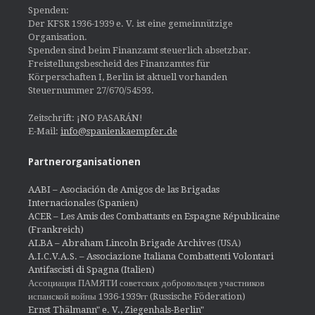
Spenden:
Der KFSR 1936-1939 e. V. ist eine gemeinnützige
Organisation.
Spenden sind beim Finanzamt steuerlich absetzbar.
Freistellungsbescheid des Finanzamtes für
Körperschaften I, Berlin ist aktuell vorhanden
Steuernummer 27/670/54593.
Zeitschrift: ¡NO PASARÁN!
E-Mail:
info@spanienkaempfer.de
Partnerorganisationen
AABI – Asociación de Amigos de las Brigadas
Internacionales (Spanien)
ACER – Les Amis des Combattants en Espagne Républicaine
(Frankreich)
ALBA – Abraham Lincoln Brigade Archives
(USA)
A.I.C.V.A.S. – Associazione Italiana Combattenti Volontari
Antifascisti di Spagna (Italien)
Ассоциация ПАМЯТИ советских добровольцев участников
испанской войны 1936-1939гг (Russische Föderation)
Ernst Thälmann" e. V., Ziegenhals-Berlin"