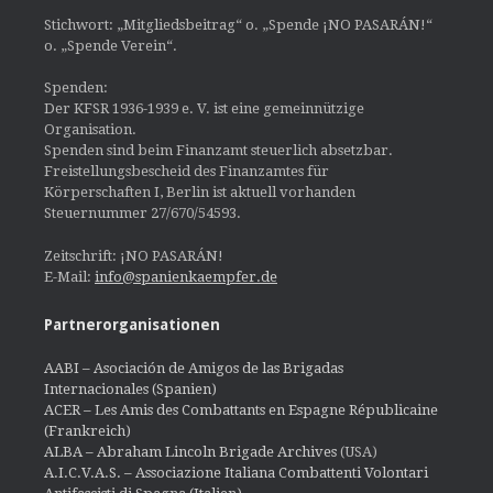
Stichwort: „Mitgliedsbeitrag“ o. „Spende ¡NO PASARÁN!“
o. „Spende Verein“.
Spenden:
Der KFSR 1936-1939 e. V. ist eine gemeinnützige
Organisation.
Spenden sind beim Finanzamt steuerlich absetzbar.
Freistellungsbescheid des Finanzamtes für
Körperschaften I, Berlin ist aktuell vorhanden
Steuernummer 27/670/54593.
Zeitschrift: ¡NO PASARÁN!
E-Mail:
info@spanienkaempfer.de
Partnerorganisationen
AABI – Asociación de Amigos de las Brigadas
Internacionales (Spanien)
ACER – Les Amis des Combattants en Espagne Républicaine
(Frankreich)
ALBA – Abraham Lincoln Brigade Archives
(USA)
A.I.C.V.A.S. – Associazione Italiana Combattenti Volontari