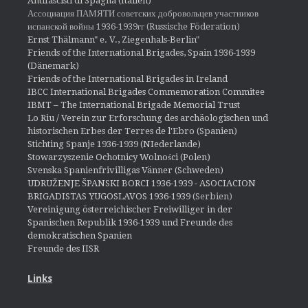
Antifascisti di Spagna (Italien)
Ассоциация ПАМЯТИ советских добровольцев участников
испанской войны 1936-1939гг (Russische Föderation)
Ernst Thälmann" e. V., Ziegenhals-Berlin"
Friends of the International Brigades, Spain 1936-1939
(Dänemark)
Friends of the International Brigades in Ireland
IBCC International Brigades Commemoration Commitee
IBMT – The International Brigade Memorial Trust
Lo Riu / Verein zur Erforschung des archäologischen und
historischen Erbes der Terres de l'Ebro (Spanien)
Stichting Spanje 1936-1939 (NIederlande)
Stowarzyszenie Ochotnicy Wolności (Polen)
Svenska Spanienfrivilligas Vänner (Schweden)
UDRUŽENJE ŠPANSKI BORCI 1936-1939 - ASOCIACION
BRIGADISTAS YUGOSLAVOS 1936-1939
(Serbien)
Vereinigung österreichischer Freiwilliger in der
Spanischen Republik 1936-1939 und Freunde des
demokratischen Spanien
Freunde des IISR
Links