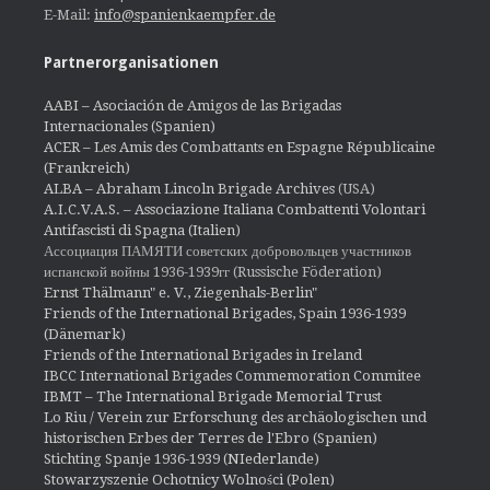
E-Mail:
info@spanienkaempfer.de
Partnerorganisationen
AABI – Asociación de Amigos de las Brigadas
Internacionales (Spanien)
ACER – Les Amis des Combattants en Espagne Républicaine
(Frankreich)
ALBA – Abraham Lincoln Brigade Archives
(USA)
A.I.C.V.A.S. – Associazione Italiana Combattenti Volontari
Antifascisti di Spagna (Italien)
Ассоциация ПАМЯТИ советских добровольцев участников
испанской войны 1936-1939гг (Russische Föderation)
Ernst Thälmann" e. V., Ziegenhals-Berlin"
Friends of the International Brigades, Spain 1936-1939
(Dänemark)
Friends of the International Brigades in Ireland
IBCC International Brigades Commemoration Commitee
IBMT – The International Brigade Memorial Trust
Lo Riu / Verein zur Erforschung des archäologischen und
historischen Erbes der Terres de l'Ebro (Spanien)
Stichting Spanje 1936-1939 (NIederlande)
Stowarzyszenie Ochotnicy Wolności (Polen)