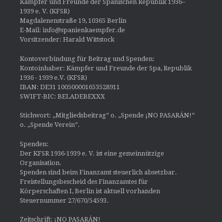
Kämpfer und Freunde der Spanischen Republik 1936–
1939 e. V. (KFSR)
Magdalenenstraße 19, 10365 Berlin
E-Mail: info@spanienkaempfer.de
Vorsitzender: Harald Wittstock
Kontoverbindung für Beitrag und Spenden:
Kontoinhaber: Kämpfer und Freunde der Spa, Republik
1936 - 1939 e.V. (KFSR)
IBAN: DE31 100500001653528911
SWIFT-BIC: BELADEBEXXX
Stichwort: „Mitgliedsbeitrag“ o. „Spende ¡NO PASARÁN!“
o. „Spende Verein“.
Spenden:
Der KFSR 1936-1939 e. V. ist eine gemeinnützige
Organisation.
Spenden sind beim Finanzamt steuerlich absetzbar.
Freistellungsbescheid des Finanzamtes für
Körperschaften I, Berlin ist aktuell vorhanden
Steuernummer 27/670/54593.
Zeitschrift: ¡NO PASARÁN!