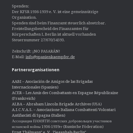
Spenden:
Der KFSR 1936-1939 e. V. ist eine gemeinnützige
Organisation.
Spenden sind beim Finanzamt steuerlich absetzbar.
Freistellungsbescheid des Finanzamtes für
Körperschaften I, Berlin ist aktuell vorhanden
Steuernummer 27/670/54593.
Zeitschrift: ¡NO PASARÁN!
E-Mail:
info@spanienkaempfer.de
Partnerorganisationen
AABI – Asociación de Amigos de las Brigadas
Internacionales (Spanien)
ACER – Les Amis des Combattants en Espagne Républicaine
(Frankreich)
ALBA – Abraham Lincoln Brigade Archives
(USA)
A.I.C.V.A.S. – Associazione Italiana Combattenti Volontari
Antifascisti di Spagna (Italien)
Ассоциация ПАМЯТИ советских добровольцев участников
испанской войны 1936-1939гг (Russische Föderation)
Ernst Thälmann" e. V., Ziegenhals-Berlin"