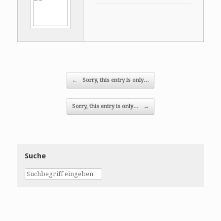
Post navigation
←
Sorry, this entry is only…
Sorry, this entry is only…
→
Suche