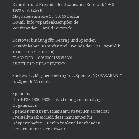
Kämpfer und Freunde der Spanischen Republik 1936–
1939 e. V. (KFSR)
Magdalenenstraße 19, 10365 Berlin
E-Mail: info@spanienkaempfer.de
Vorsitzender: Harald Wittstock
Kontoverbindung für Beitrag und Spenden:
Kontoinhaber: Kämpfer und Freunde der Spa, Republik
1936 - 1939 e.V. (KFSR)
IBAN: DE31 100500001653528911
SWIFT-BIC: BELADEBEXXX
Stichwort: „Mitgliedsbeitrag“ o. „Spende ¡NO PASARÁN!“
o. „Spende Verein“.
Spenden:
Der KFSR 1936-1939 e. V. ist eine gemeinnützige
Organisation.
Spenden sind beim Finanzamt steuerlich absetzbar.
Freistellungsbescheid des Finanzamtes für
Körperschaften I, Berlin ist aktuell vorhanden
Steuernummer 27/670/54593.