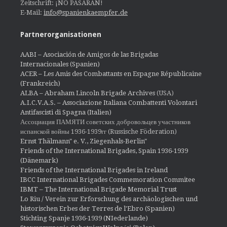
Zeitschrift: ¡NO PASARÁN!
E-Mail:
info@spanienkaempfer.de
Partnerorganisationen
AABI – Asociación de Amigos de las Brigadas
Internacionales (Spanien)
ACER – Les Amis des Combattants en Espagne Républicaine
(Frankreich)
ALBA – Abraham Lincoln Brigade Archives
(USA)
A.I.C.V.A.S. – Associazione Italiana Combattenti Volontari
Antifascisti di Spagna (Italien)
Ассоциация ПАМЯТИ советских добровольцев участников
испанской войны 1936-1939гг (Russische Föderation)
Ernst Thälmann" e. V., Ziegenhals-Berlin"
Friends of the International Brigades, Spain 1936-1939
(Dänemark)
Friends of the International Brigades in Ireland
IBCC International Brigades Commemoration Commitee
IBMT – The International Brigade Memorial Trust
Lo Riu / Verein zur Erforschung des archäologischen und
historischen Erbes der Terres de l'Ebro (Spanien)
Stichting Spanje 1936-1939 (NIederlande)