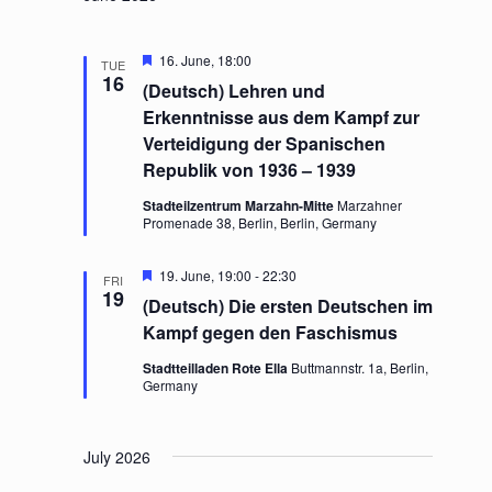
a
v
n
i
d
g
F
16. June, 18:00
TUE
e
V
a
16
(Deutsch) Lehren und
a
i
t
t
Erkenntnisse aus dem Kampf zur
e
i
u
Verteidigung der Spanischen
r
w
o
e
Republik von 1936 – 1939
s
n
d
N
Stadteilzentrum Marzahn-Mitte
Marzahner
a
Promenade 38, Berlin, Berlin, Germany
v
i
F
19. June, 19:00
-
22:30
FRI
e
19
g
(Deutsch) Die ersten Deutschen im
a
a
t
Kampf gegen den Faschismus
t
u
r
i
Stadtteilladen Rote Ella
Buttmannstr. 1a, Berlin,
e
Germany
o
d
n
July 2026