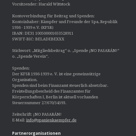
Vorsitzender: Harald Wittstock
Kontoverbindung für Beitrag und Spenden:
Kontoinhaber: Kämpfer und Freunde der Spa, Republik
1936 - 1939 e.V. (KFSR)
IBAN: DE31 100500001653528911
SWIFT-BIC: BELADEBEXXX
Stichwort: „Mitgliedsbeitrag“ o. „Spende ¡NO PASARÁN!“
o. „Spende Verein“.
Spenden:
Der KFSR 1936-1939 e. V. ist eine gemeinnützige
Organisation.
Spenden sind beim Finanzamt steuerlich absetzbar.
Freistellungsbescheid des Finanzamtes für
Körperschaften I, Berlin ist aktuell vorhanden
Steuernummer 27/670/54593.
Zeitschrift: ¡NO PASARÁN!
E-Mail:
info@spanienkaempfer.de
Partnerorganisationen