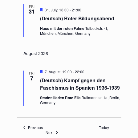
FRI
F
31. July, 18:30
-
21:00
31
e
(Deutsch) Roter Bildungsabend
a
t
Haus mit der roten Fahne
Tulbeckstr. 4f,
u
München, München, Germany
r
e
d
August 2026
F
7. August, 19:00
-
22:00
FRI
e
7
(Deutsch) Kampf gegen den
a
t
Faschismus in Spanien 1936-1939
u
r
Stadtteilladen Rote Ella
Buttmannstr. 1a, Berlin,
e
Germany
d
Events
Previous
Today
Events
Next