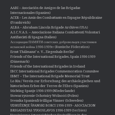
AABI – Asociación de Amigos de las Brigadas
Internacionales (Spanien)
ACER – Les Amis des Combattants en Espagne Républicaine
(Frankreich)
ALBA – Abraham Lincoln Brigade Archives
(USA)
A.I.C.V.A.S. – Associazione Italiana Combattenti Volontari
Antifascisti di Spagna (Italien)
Ассоциация ПАМЯТИ советских добровольцев участников
испанской войны 1936-1939гг (Russische Föderation)
Ernst Thälmann" e. V., Ziegenhals-Berlin"
Friends of the International Brigades, Spain 1936-1939
(Dänemark)
Friends of the International Brigades in Ireland
IBCC International Brigades Commemoration Commitee
IBMT – The International Brigade Memorial Trust
Lo Riu / Verein zur Erforschung des archäologischen und
historischen Erbes der Terres de l'Ebro (Spanien)
Stichting Spanje 1936-1939 (NIederlande)
Stowarzyszenie Ochotnicy Wolności (Polen)
Svenska Spanienfrivilligas Vänner (Schweden)
UDRUŽENJE ŠPANSKI BORCI 1936-1939 - ASOCIACION
BRIGADISTAS YUGOSLAVOS 1936-1939
(Serbien)