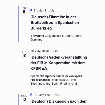
THU
F
9. July
-
31. July
9
e
(Deutsch) Filmreihe in der
a
t
Brotfabrik zum Spanischen
u
Bürgerkrieg
r
e
Brotfabrik
Caligariplatz 1, Berlin, Berlin,
d
Germany
10. July, 18:00
-
19:00
FRI
10
(Deutsch) Gedenkveranstaltung
der FIR in Kooperation mit dem
KFSR e.V.
Spanienkämpferdenkmal im Volkspark
Friedrichshain
Friedenstraße, Höhe
Büschingstraße, Berlin-Friedrichshain
F
13. July, 8:00
-
17:00
MON
e
13
(Deutsch) Diskussion nach dem
a