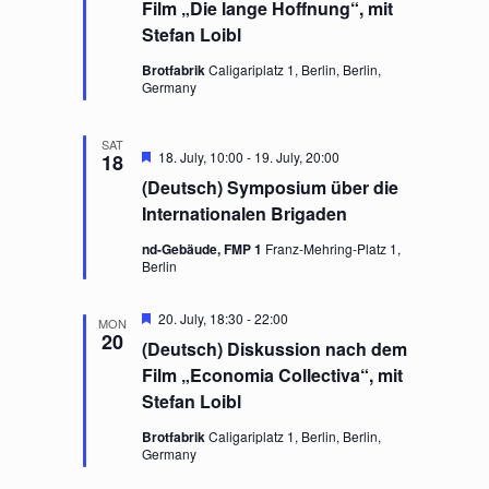
t
Film „Die lange Hoffnung“, mit
u
Stefan Loibl
r
e
Brotfabrik
Caligariplatz 1, Berlin, Berlin,
d
Germany
SAT
F
18. July, 10:00
-
19. July, 20:00
18
e
(Deutsch) Symposium über die
a
t
Internationalen Brigaden
u
r
nd-Gebäude, FMP 1
Franz-Mehring-Platz 1,
e
Berlin
d
F
20. July, 18:30
-
22:00
MON
e
20
(Deutsch) Diskussion nach dem
a
t
Film „Economia Collectiva“, mit
u
Stefan Loibl
r
e
Brotfabrik
Caligariplatz 1, Berlin, Berlin,
d
Germany