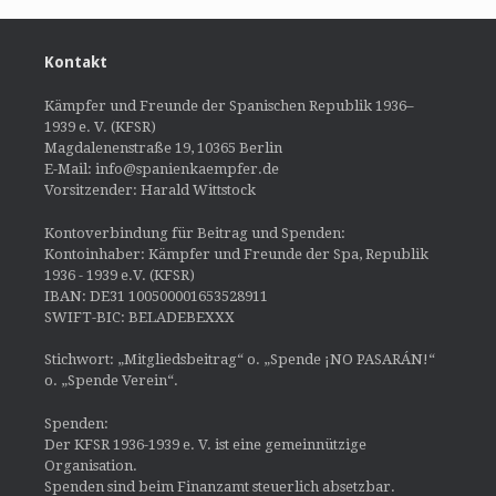
Kontakt
Kämpfer und Freunde der Spanischen Republik 1936–
1939 e. V. (KFSR)
Magdalenenstraße 19, 10365 Berlin
E-Mail: info@spanienkaempfer.de
Vorsitzender: Harald Wittstock
Kontoverbindung für Beitrag und Spenden:
Kontoinhaber: Kämpfer und Freunde der Spa, Republik
1936 - 1939 e.V. (KFSR)
IBAN: DE31 100500001653528911
SWIFT-BIC: BELADEBEXXX
Stichwort: „Mitgliedsbeitrag“ o. „Spende ¡NO PASARÁN!“
o. „Spende Verein“.
Spenden:
Der KFSR 1936-1939 e. V. ist eine gemeinnützige
Organisation.
Spenden sind beim Finanzamt steuerlich absetzbar.