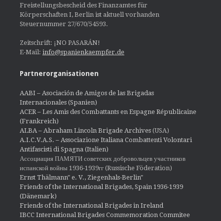
Freistellungsbescheid des Finanzamtes für
Körperschaften I, Berlin ist aktuell vorhanden
Steuernummer 27/670/54593.
Zeitschrift: ¡NO PASARÁN!
E-Mail:
info@spanienkaempfer.de
Partnerorganisationen
AABI – Asociación de Amigos de las Brigadas
Internacionales (Spanien)
ACER – Les Amis des Combattants en Espagne Républicaine
(Frankreich)
ALBA – Abraham Lincoln Brigade Archives
(USA)
A.I.C.V.A.S. – Associazione Italiana Combattenti Volontari
Antifascisti di Spagna (Italien)
Ассоциация ПАМЯТИ советских добровольцев участников
испанской войны 1936-1939гг (Russische Föderation)
Ernst Thälmann" e. V., Ziegenhals-Berlin"
Friends of the International Brigades, Spain 1936-1939
(Dänemark)
Friends of the International Brigades in Ireland
IBCC International Brigades Commemoration Commitee