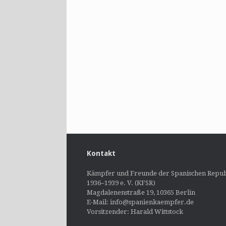
Kontakt
Kämpfer und Freunde der Spanischen Repub
1936–1939 e. V. (KFSR)
Magdalenenstraße 19, 10365 Berlin
E-Mail: info@spanienkaempfer.de
Vorsitzender: Harald Wittstock