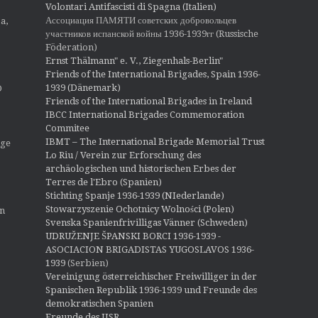
Volontari Antifascisti di Spagna (Italien)
Ассоциация ПАМЯТИ советских добровольцев
a,
участников испанской войны 1936-1939гг (Russische
Föderation)
Ernst Thälmann" e. V., Ziegenhals-Berlin"
Friends of the International Brigades, Spain 1936-
1939 (Dänemark)
O
Friends of the International Brigades in Ireland
IBCC International Brigades Commemoration
Commitee
IBMT – The International Brigade Memorial Trust
ige
Lo Riu / Verein zur Erforschung des
archäologischen und historischen Erbes der
Terres de l'Ebro (Spanien)
Stichting Spanje 1936-1939 (NIederlande)
Stowarzyszenie Ochotnicy Wolności (Polen)
en
Svenska Spanienfrivilligas Vänner (Schweden)
UDRUŽENJE ŠPANSKI BORCI 1936-1939 -
ASOCIACION BRIGADISTAS YUGOSLAVOS 1936-
1939
(Serbien)
Vereinigung österreichischer Freiwilliger in der
Spanischen Republik 1936-1939 und Freunde des
demokratischen Spanien
Freunde des IISR