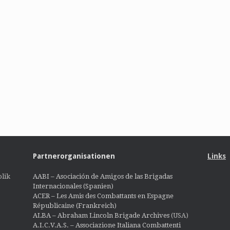
Partnerorganisationen
Links
lik
AABI – Asociación de Amigos de las Brigadas
Internacionales (Spanien)
ACER – Les Amis des Combattants en Espagne
Républicaine (Frankreich)
ALBA – Abraham Lincoln Brigade Archives
(USA)
A.I.C.V.A.S. – Associazione Italiana Combattenti