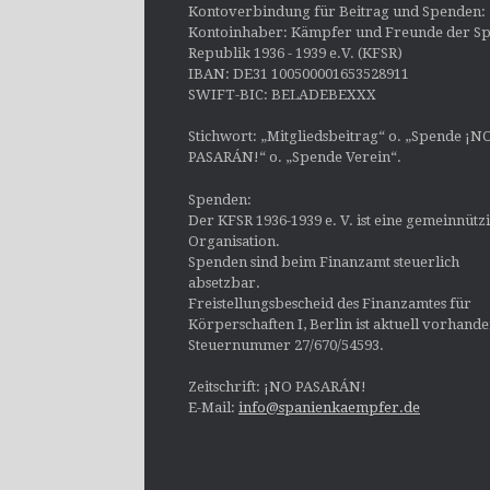
Kontoverbindung für Beitrag und Spenden:
Kontoinhaber: Kämpfer und Freunde der Sp
Republik 1936 - 1939 e.V. (KFSR)
IBAN: DE31 100500001653528911
SWIFT-BIC: BELADEBEXXX
Stichwort: „Mitgliedsbeitrag“ o. „Spende ¡N
PASARÁN!“ o. „Spende Verein“.
Spenden:
Der KFSR 1936-1939 e. V. ist eine gemeinnütz
Organisation.
Spenden sind beim Finanzamt steuerlich
absetzbar.
Freistellungsbescheid des Finanzamtes für
Körperschaften I, Berlin ist aktuell vorhand
Steuernummer 27/670/54593.
Zeitschrift: ¡NO PASARÁN!
E-Mail:
info@spanienkaempfer.de