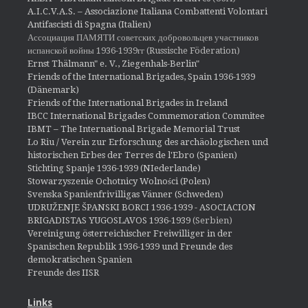
A.I.C.V.A.S. – Associazione Italiana Combattenti Volontari
Antifascisti di Spagna (Italien)
Ассоциация ПАМЯТИ советских добровольцев участников
испанской войны 1936-1939гг (Russische Föderation)
Ernst Thälmann" e. V., Ziegenhals-Berlin"
Friends of the International Brigades, Spain 1936-1939
(Dänemark)
Friends of the International Brigades in Ireland
IBCC International Brigades Commemoration Commitee
IBMT – The International Brigade Memorial Trust
Lo Riu / Verein zur Erforschung des archäologischen und
historischen Erbes der Terres de l'Ebro (Spanien)
Stichting Spanje 1936-1939 (NIederlande)
Stowarzyszenie Ochotnicy Wolności (Polen)
Svenska Spanienfrivilligas Vänner (Schweden)
UDRUŽENJE ŠPANSKI BORCI 1936-1939 - ASOCIACION
BRIGADISTAS YUGOSLAVOS 1936-1939
(Serbien)
Vereinigung österreichischer Freiwilliger in der
Spanischen Republik 1936-1939 und Freunde des
demokratischen Spanien
Freunde des IISR
Links