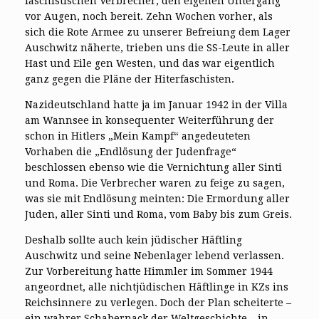
faschistischen Verbrecher, den eigenen Untergang
vor Augen, noch bereit. Zehn Wochen vorher, als
sich die Rote Armee zu unserer Befreiung dem Lager
Auschwitz näherte, trieben uns die SS-Leute in aller
Hast und Eile gen Westen, und das war eigentlich
ganz gegen die Pläne der Hiterfaschisten.
Nazideutschland hatte ja im Januar 1942 in der Villa
am Wannsee in konsequenter Weiterführung der
schon in Hitlers „Mein Kampf“ angedeuteten
Vorhaben die „Endlösung der Judenfrage“
beschlossen ebenso wie die Vernichtung aller Sinti
und Roma. Die Verbrecher waren zu feige zu sagen,
was sie mit Endlösung meinten: Die Ermordung aller
Juden, aller Sinti und Roma, vom Baby bis zum Greis.
Deshalb sollte auch kein jüdischer Häftling
Auschwitz und seine Nebenlager lebend verlassen.
Zur Vorbereitung hatte Himmler im Sommer 1944
angeordnet, alle nichtjüdischen Häftlinge in KZs ins
Reichsinnere zu verlegen. Doch der Plan scheiterte –
ein wahrer Schabernack der Weltgeschichte – in