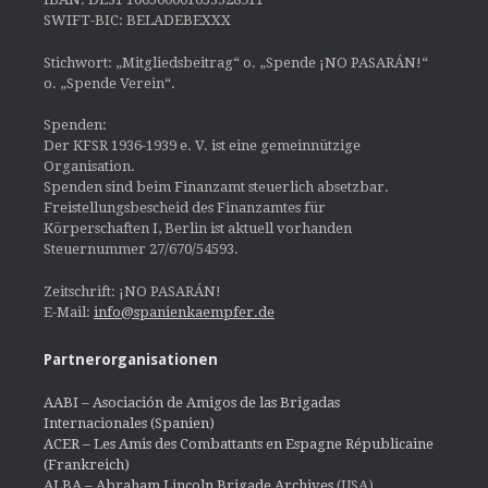
SWIFT-BIC: BELADEBEXXX
Stichwort: „Mitgliedsbeitrag“ o. „Spende ¡NO PASARÁN!“
o. „Spende Verein“.
Spenden:
Der KFSR 1936-1939 e. V. ist eine gemeinnützige
Organisation.
Spenden sind beim Finanzamt steuerlich absetzbar.
Freistellungsbescheid des Finanzamtes für
Körperschaften I, Berlin ist aktuell vorhanden
Steuernummer 27/670/54593.
Zeitschrift: ¡NO PASARÁN!
E-Mail:
info@spanienkaempfer.de
Partnerorganisationen
AABI – Asociación de Amigos de las Brigadas
Internacionales (Spanien)
ACER – Les Amis des Combattants en Espagne Républicaine
(Frankreich)
ALBA – Abraham Lincoln Brigade Archives
(USA)