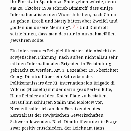
ihr Einsatz in Spanien zu Ende gehen würde, denn
am 20. Oktober 1938 schrieb Dimitroff, dass einige
Internationalisten den Wunsch hätten, nach China
zu gehen. Ercoli und Marty hätten aber Zweifel und
[16]
„bitten um unsere Meinung“.
Und Dimitroff
setzte hinzu, dass man das nur in Ausnahmefällen
gewähren sollte.
Ein interessantes Beispiel illustriert die Absicht der
sowjetischen Führung, nach außen nicht allzu sehr
mit den Internationalen Brigaden in Verbindung
gebracht zu werden. Am 3. Dezember 1936 berichtet
Georgi Dimitroff über ein Schreiben des
Politkommissars der XI. Internationalen Brigade di
Vittorio (Nicoletti) mit der darin geäußerten Bitte,
Hans Beimler auf dem Roten Platz zu bestatten.
Darauf hin schlugen Stalin und Molotow vor,
Nicoletti solle sich an den Vorsitzenden des
Zentralrats der sowjetischen Gewerkschaften
Schwernik wenden. Nach Dimitroff wurde die Frage
zwar positiv entschieden, der Leichnam Hans