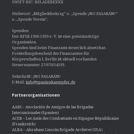
SWIFT-BIC: BELADEBEXXX
Stichwort: „Mitgliedsbeitrag“ o. „Spende ¡NO PASARÁN!“
o. „Spende Verein“.
Spenden:
Der KFSR 1936-1939 e. V. ist eine gemeinnützige
Organisation.
Spenden sind beim Finanzamt steuerlich absetzbar.
Freistellungsbescheid des Finanzamtes für
Körperschaften I, Berlin ist aktuell vorhanden
Steuernummer 27/670/54593.
Zeitschrift: ¡NO PASARÁN!
E-Mail:
info@spanienkaempfer.de
Partnerorganisationen
AABI – Asociación de Amigos de las Brigadas
Internacionales (Spanien)
ACER – Les Amis des Combattants en Espagne Républicaine
(Frankreich)
ALBA – Abraham Lincoln Brigade Archives
(USA)