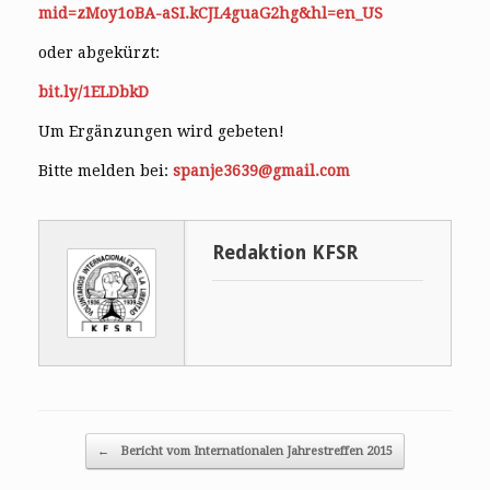
mid=zMoy1oBA-aSI.kCJL4guaG2hg&hl=en_US
oder abgekürzt:
bit.ly/1ELDbkD
Um Ergänzungen wird gebeten!
Bitte melden bei:
spanje3639@gmail.com
Redaktion KFSR
Post navigation
←
Bericht vom Internationalen Jahrestreffen 2015