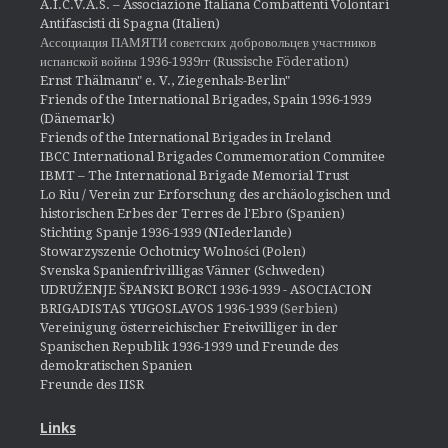
A.I.C.V.A.S. – Associazione Italiana Combattenti Volontari
Antifascisti di Spagna (Italien)
Ассоциация ПАМЯТИ советских добровольцев участников
испанской войны 1936-1939гг (Russische Föderation)
Ernst Thälmann" e. V., Ziegenhals-Berlin"
Friends of the International Brigades, Spain 1936-1939
(Dänemark)
Friends of the International Brigades in Ireland
IBCC International Brigades Commemoration Commitee
IBMT – The International Brigade Memorial Trust
Lo Riu / Verein zur Erforschung des archäologischen und
historischen Erbes der Terres de l'Ebro (Spanien)
Stichting Spanje 1936-1939 (NIederlande)
Stowarzyszenie Ochotnicy Wolności (Polen)
Svenska Spanienfrivilligas Vänner (Schweden)
UDRUŽENJE ŠPANSKI BORCI 1936-1939 - ASOCIACION
BRIGADISTAS YUGOSLAVOS 1936-1939
(Serbien)
Vereinigung österreichischer Freiwilliger in der
Spanischen Republik 1936-1939 und Freunde des
demokratischen Spanien
Freunde des IISR
Links