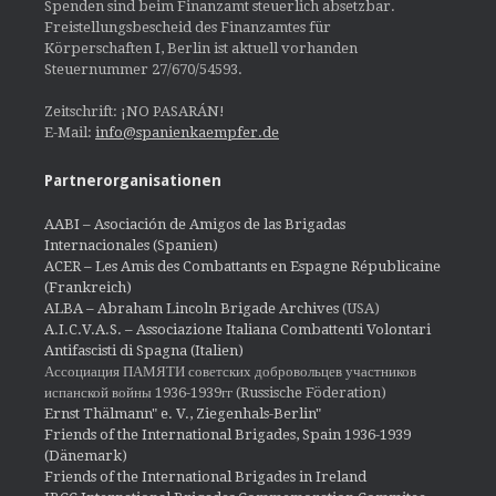
Spenden sind beim Finanzamt steuerlich absetzbar.
Freistellungsbescheid des Finanzamtes für
Körperschaften I, Berlin ist aktuell vorhanden
Steuernummer 27/670/54593.
Zeitschrift: ¡NO PASARÁN!
E-Mail:
info@spanienkaempfer.de
Partnerorganisationen
AABI – Asociación de Amigos de las Brigadas
Internacionales (Spanien)
ACER – Les Amis des Combattants en Espagne Républicaine
(Frankreich)
ALBA – Abraham Lincoln Brigade Archives
(USA)
A.I.C.V.A.S. – Associazione Italiana Combattenti Volontari
Antifascisti di Spagna (Italien)
Ассоциация ПАМЯТИ советских добровольцев участников
испанской войны 1936-1939гг (Russische Föderation)
Ernst Thälmann" e. V., Ziegenhals-Berlin"
Friends of the International Brigades, Spain 1936-1939
(Dänemark)
Friends of the International Brigades in Ireland