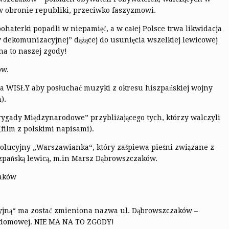
w obronie republiki, przeciwko faszyzmowi.
ohaterki popadli w niepamięć, a w całej Polsce trwa likwidacja
dekomunizacyjnej” dążącej do usunięcia wszelkiej lewicowej
na to naszej zgody!
ów.
na WISŁY aby posłuchać muzyki z okresu hiszpańskiej wojny
).
ygady Międzynarodowe” przybliżającego tych, którzy walczyli
(film z polskimi napisami).
olucyjny „Warszawianka“, który zaśpiewa pieśni związane z
pańską lewicą, m.in Marsz Dąbrowszczaków.
zaków
jną“ ma zostać zmieniona nazwa ul. Dąbrowszczaków –
y domowej. NIE MA NA TO ZGODY!