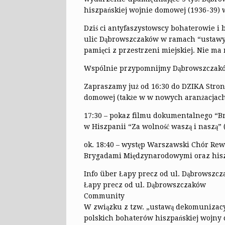
hiszpańskiej wojnie domowej (1936-39) 
Dziś ci antyfaszystowscy bohaterowie i b
ulic Dąbrowszczaków w ramach “ustawy 
pamięci z przestrzeni miejskiej. Nie ma 
Wspólnie przypomnijmy Dąbrowszczak
Zapraszamy już od 16:30 do DZIKA Stro
domowej (także w w nowych aranżacjach
17:30 – pokaz filmu dokumentalnego “Br
w Hiszpanii “Za wolność waszą i naszą” 
ok. 18:40 – występ Warszawski Chór Rew
Brygadami Międzynarodowymi oraz hisz
Info über Łapy precz od ul. Dąbrowszc
Łapy precz od ul. Dąbrowszczaków
Community
W związku z tzw. „ustawą dekomunizacy
polskich bohaterów hiszpańskiej wojn