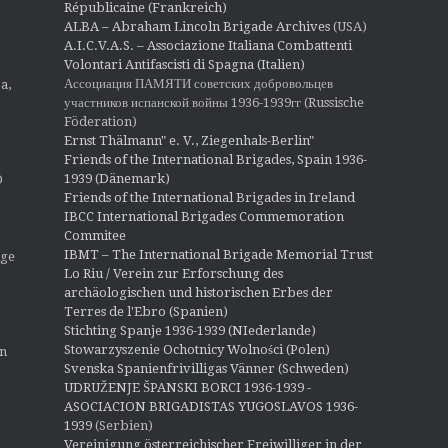
Républicaine (Frankreich)
ALBA – Abraham Lincoln Brigade Archives
(USA)
A.I.C.V.A.S. – Associazione Italiana Combattenti
Volontari Antifascisti di Spagna (Italien)
Ассоциация ПАМЯТИ советских добровольцев
a,
участников испанской войны 1936-1939гг (Russische
Föderation)
Ernst Thälmann" e. V., Ziegenhals-Berlin"
Friends of the International Brigades, Spain 1936-
1939 (Dänemark)
O
Friends of the International Brigades in Ireland
IBCC International Brigades Commemoration
Commitee
IBMT – The International Brigade Memorial Trust
ige
Lo Riu / Verein zur Erforschung des
archäologischen und historischen Erbes der
Terres de l'Ebro (Spanien)
Stichting Spanje 1936-1939 (NIederlande)
Stowarzyszenie Ochotnicy Wolności (Polen)
en
Svenska Spanienfrivilligas Vänner (Schweden)
UDRUŽENJE ŠPANSKI BORCI 1936-1939 -
ASOCIACION BRIGADISTAS YUGOSLAVOS 1936-
1939
(Serbien)
Vereinigung österreichischer Freiwilliger in der