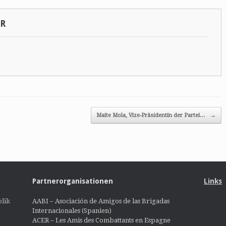
SR
Maite Mola, Vize-Präsidentin der Partei…
→
Partnerorganisationen
Links
lik
AABI – Asociación de Amigos de las Brigadas
Internacionales (Spanien)
ACER – Les Amis des Combattants en Espagne