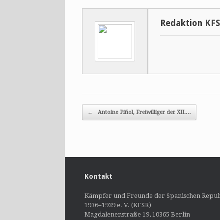
Redaktion KF
Post navigation
←
Antoine Piñol, Freiwilliger der XII.…
Kontakt
Kämpfer und Freunde der Spanischen Repub
1936–1939 e. V. (KFSR)
Magdalenenstraße 19, 10365 Berlin