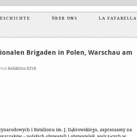
ESCHICHTE
ÜBER UNS
LA FATARELLA
tionalen Brigaden in Polen, Warschau am
von
Redaktion KFSR
zynarodowych i Batalionu im. J. Dąbrowskiego, zapraszamy na
wszczaków – polskich obywateli i obywatelek, walczących w