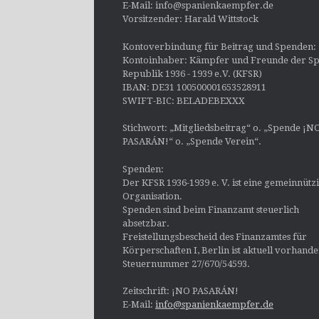
E-Mail: info@spanienkaempfer.de
Vorsitzender: Harald Wittstock
Kontoverbindung für Beitrag und Spenden:
Kontoinhaber: Kämpfer und Freunde der Sp
Republik 1936 - 1939 e.V. (KFSR)
IBAN: DE31 100500001653528911
SWIFT-BIC: BELADEBEXXX
Stichwort: „Mitgliedsbeitrag“ o. „Spende ¡N
PASARÁN!“ o. „Spende Verein“.
Spenden:
Der KFSR 1936-1939 e. V. ist eine gemeinnütz
Organisation.
Spenden sind beim Finanzamt steuerlich
absetzbar.
Freistellungsbescheid des Finanzamtes für
Körperschaften I, Berlin ist aktuell vorhand
Steuernummer 27/670/54593.
Zeitschrift: ¡NO PASARÁN!
E-Mail:
info@spanienkaempfer.de