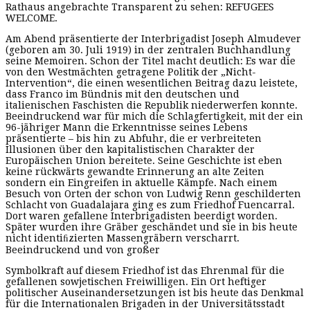
Rathaus angebrachte Transparent zu sehen: REFUGEES
WELCOME.
Am Abend präsentierte der Interbrigadist Joseph Almudever
(geboren am 30. Juli 1919) in der zentralen Buchhandlung
seine Memoiren. Schon der Titel macht deutlich: Es war die
von den Westmächten getragene Politik der „Nicht-
Intervention“, die einen wesentlichen Beitrag dazu leistete,
dass Franco im Bündnis mit den deutschen und
italienischen Faschisten die Republik niederwerfen konnte.
Beeindruckend war für mich die Schlagfertigkeit, mit der ein
96-jähriger Mann die Erkenntnisse seines Lebens
präsentierte – bis hin zu Abfuhr, die er verbreiteten
Illusionen über den kapitalistischen Charakter der
Europäischen Union bereitete. Seine Geschichte ist eben
keine rückwärts gewandte Erinnerung an alte Zeiten
sondern ein Eingreifen in aktuelle Kämpfe. Nach einem
Besuch von Orten der schon von Ludwig Renn geschilderten
Schlacht von Guadalajara ging es zum Friedhof Fuencarral.
Dort waren gefallene Interbrigadisten beerdigt worden.
Später wurden ihre Gräber geschändet und sie in bis heute
nicht identiﬁzierten Massengräbern verscharrt.
Beeindruckend und von großer
Symbolkraft auf diesem Friedhof ist das Ehrenmal für die
gefallenen sowjetischen Freiwilligen. Ein Ort heftiger
politischer Auseinandersetzungen ist bis heute das Denkmal
für die Internationalen Brigaden in der Universitätsstadt