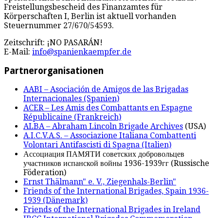
Freistellungsbescheid des Finanzamtes für
Körperschaften I, Berlin ist aktuell vorhanden
Steuernummer 27/670/54593.
Zeitschrift: ¡NO PASARÁN!
E-Mail:
info@spanienkaempfer.de
Partnerorganisationen
AABI – Asociación de Amigos de las Brigadas
Internacionales (Spanien)
ACER – Les Amis des Combattants en Espagne
Républicaine (Frankreich)
ALBA – Abraham Lincoln Brigade Archives
(USA)
A.I.C.V.A.S. – Associazione Italiana Combattenti
Volontari Antifascisti di Spagna (Italien)
Ассоциация ПАМЯТИ советских добровольцев
участников испанской войны 1936-1939гг (Russische
Föderation)
Ernst Thälmann" e. V., Ziegenhals-Berlin"
Friends of the International Brigades, Spain 1936-
1939 (Dänemark)
Friends of the International Brigades in Ireland