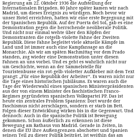
Regierung am 22. Oktober 1936 die Aufstellung der
Internationalen Brigaden. 80 Jahre später kamen wir nach
Madrid, um dieses Ereignis zu würdigen. Noch bevor wir
unser Hotel erreichten, hatten wir eine erste Begegnung mit
der Spanischen Republik. Auf der Puerta del Sol, gab es eine
Demonstration gegen die herrschende neoliberale Politik.
Und nicht nur einmal wehte über den Köpfen der
Demonstranten die rotgelb-violette Fahne der Zweiten
Republik. Diese Fahne begleitet viele aktuelle Kämpfe im
Land und ist immer auch eine Kampfansage an die
Monarchie. Als wir am späten Nachmittag vor dem Prado
standen, zog wieder eine Demonstration unter diesen
Fahnen an uns vorbei. Und es geht es wahrlich nicht nur
um Geschichte, wenn an der Sammelstelle für
Touristenbusse ein rot-gelb-violetter Aufkleber mit dem Text
prangt: „Für eine Republik der Arbeiter“. Es waren nicht nur
die Tage eines historischen Jubiläums. Es waren auch die
Tage der Wiederwahl eines spanischen Ministerpräsidenten
aus der von einem Minister des faschistischen Franco-
Regimes gegründeten spanischen Volkspartei PP. Das ist
heute ein zentrales Problem Spaniens: Dort wurde der
Faschismus nicht zerschlagen, sondern er starb im Bett.
Folgen dieser Entwicklung wirken bis in die Gegenwart. Und
dennoch: Auch in die spanische Politik ist Bewegung
gekommen. Schon äußerlich zu erkennen ist diese
Bewegung am Rathaus von Madrid. Gerade in Zeiten, in
denen die EU ihre Außengrenzen abschottet und Spanien
seinen Teil zu dieser Politik beiträgt, ist weithin das am