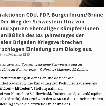
Fraktionen CDU, FDP, Bürgerforum/Grüne
„Der Weg der Schwestern Úriz von
 und Spuren ehemaliger Kämpfer/innen
anläßlich des 80. Jahrestages der
alen Brigaden Kriegsverbrechen
DP schlagen Einladung zum Dialog aus.
16
von
Redaktion KFSR
ert an zwei aus Spanien geflohene Schwestern und an
 führt zu Kontroversen. © Norbert Millauer, SZ-Online.
ichterstattung in der sz.online.de über die
hnhof Radebeul, die Einladung zur Podiumsdiskussion am
uhören – Mitreden“,
Stellungnahmen,
ief von Hannelore Schliewinski, Tochter des Spanienkämpfers
ht abgedruckt), das Grußwort des KFSR an die Teilnehmerinnen
ellung sowie die offizielle Einladung des