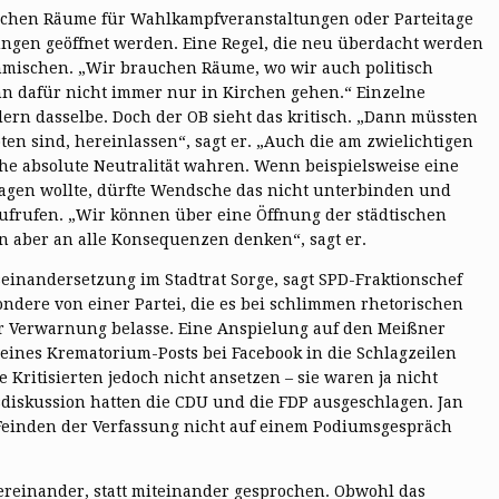
ischen Räume für Wahlkampfveranstaltungen oder Parteitage
ungen geöffnet werden. Eine Regel, die neu überdacht werden
ehmischen. „Wir brauchen Räume, wo wir auch politisch
nn dafür nicht immer nur in Kirchen gehen.“ Einzelne
n dasselbe. Doch der OB sieht das kritisch. „Dann müssten
oten sind, hereinlassen“, sagt er. „Auch die am zwielichtigen
e absolute Neutralität wahren. Wenn beispielsweise eine
agen wollte, dürfte Wendsche das nicht unterbinden und
frufen. „Wir können über eine Öffnung der städtischen
 aber an alle Konsequenzen denken“, sagt er.
seinandersetzung im Stadtrat Sorge, sagt SPD-Fraktionschef
ndere von einer Partei, die es bei schlimmen rhetorischen
ner Verwarnung belasse. Eine Anspielung auf den Meißner
 eines Krematorium-Posts bei Facebook in die Schlagzeilen
Kritisierten jedoch nicht ansetzen – sie waren ja nicht
iskussion hatten die CDU und die FDP ausgeschlagen. Jan
 Feinden der Verfassung nicht auf einem Podiumsgespräch
reinander, statt miteinander gesprochen. Obwohl das