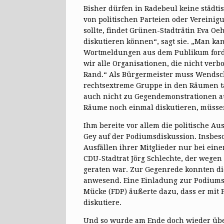
Bisher dürfen in Radebeul keine städt
von politischen Parteien oder Vereinig
sollte, findet Grünen-Stadträtin Eva O
diskutieren können“, sagt sie. „Man ka
Wortmeldungen aus dem Publikum forder
wir alle Organisationen, die nicht verb
Rand.“ Als Bürgermeister muss Wendsch
rechtsextreme Gruppe in den Räumen t
auch nicht zu Gegendemonstrationen au
Räume noch einmal diskutieren, müssen
Ihm bereite vor allem die politische Au
Gey auf der Podiumsdiskussion. Insbeso
Ausfällen ihrer Mitglieder nur bei ei
CDU-Stadtrat Jörg Schlechte, der wegen
geraten war. Zur Gegenrede konnten die 
anwesend. Eine Einladung zur Podiumsd
Mücke (FDP) äußerte dazu, dass er mit
diskutiere.
Und so wurde am Ende doch wieder übe