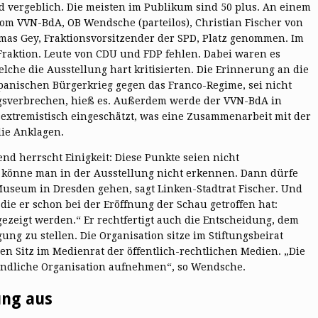
 vergeblich. Die meisten im Publikum sind 50 plus. An einem
om VVN-BdA, OB Wendsche (parteilos), Christian Fischer von
mas Gey, Fraktionsvorsitzender der SPD, Platz genommen. Im
Fraktion. Leute von CDU und FDP fehlen. Dabei waren es
elche die Ausstellung hart kritisierten. Die Erinnerung an die
spanischen Bürgerkrieg gegen das Franco-Regime, sei nicht
riegsverbrechen, hieß es. Außerdem werde der VVN-BdA in
sextremistisch eingeschätzt, was eine Zusammenarbeit mit der
die Anklagen.
nd herrscht Einigkeit: Diese Punkte seien nicht
 könne man in der Ausstellung nicht erkennen. Dann dürfe
Museum in Dresden gehen, sagt Linken-Stadtrat Fischer. Und
ie er schon bei der Eröffnung der Schau getroffen hat:
gezeigt werden.“ Er rechtfertigt auch die Entscheidung, dem
g zu stellen. Die Organisation sitze im Stiftungsbeirat
n Sitz im Medienrat der öffentlich-rechtlichen Medien. „Die
indliche Organisation aufnehmen“, so Wendsche.
ung aus