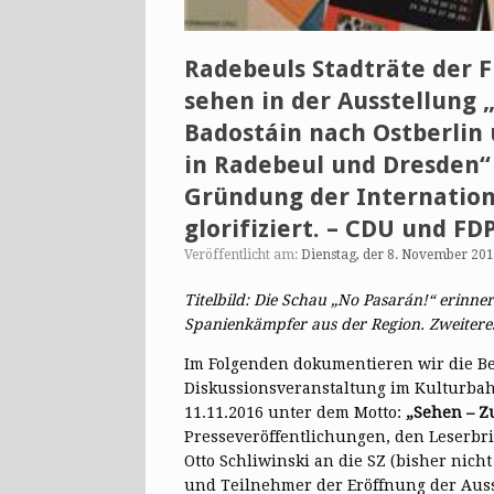
Radebeuls Stadträte der 
sehen in der Ausstellung 
Badostáin nach Ostberlin
in Radebeul und Dresden“ 
Gründung der Internation
glorifiziert. – CDU und F
Veröffentlicht am:
Dienstag, der 8. November 20
Titelbild: Die Schau „No Pasarán!“ erinn
Spanienkämpfer aus der Region. Zweiteres
Im Folgenden dokumentieren wir die Ber
Diskussionsveranstaltung im Kulturba
11.11.2016 unter dem Motto:
„Sehen – Z
Presseveröffentlichungen, den Leserbr
Otto Schliwinski an die SZ (bisher nic
und Teilnehmer der Eröffnung der Ausst