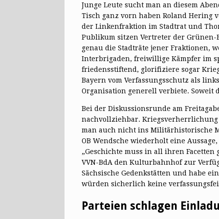
Junge Leute sucht man an diesem Abend
Tisch ganz vorn haben Roland Hering v
der Linkenfraktion im Stadtrat und Tho
Publikum sitzen Vertreter der Grünen-
genau die Stadträte jener Fraktionen, w
Interbrigaden, freiwillige Kämpfer im 
friedensstiftend, glorifiziere sogar K
Bayern vom Verfassungsschutz als link
Organisation generell verbiete. Soweit 
Bei der Diskussionsrunde am Freitagabe
nachvollziehbar. Kriegsverherrlichung
man auch nicht ins Militärhistorische 
OB Wendsche wiederholt eine Aussage, d
„Geschichte muss in all ihren Facetten 
VVN-BdA den Kulturbahnhof zur Verfügun
Sächsische Gedenkstätten und habe eine
würden sicherlich keine verfassungsfe
Parteien schlagen Einlad