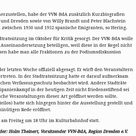
erzustellen, habe der VVN-BdA zusätzlich Kurzbiografien
 und Dresden sowie von Willy Brandt und Peter Blachstein
n zwischen 1950 und 1952 spanische Emigranten, so Hering.
adtratssitzung im Oktober für Kritik gesorgt. Der VVN-BdA wolle
n Auseinandersetzung beteiligen, weil diese in der Regel nicht
essen habe man alle Fraktionen zu der Podiumsdiskussion
der letzten Woche offiziell abgesagt. Er wirft den Veranstaltern
rtreten. In der Stadtratssitzung hatte er darauf aufmerksam
chen Verfassungsschutz beobachtet wird. Andere Stadträte
Spanienkampf in der heutigen Zeit nicht friedensstiftend sei
che Veranstaltungen dieser Art geöffnet werden sollte.
ilos) hatte sich hingegen hinter die Ausstellung gestellt und
inütigen Rede eröffnet.
t am Freitag um 18 Uhr im Kulturbahnhof statt.
er: Holm Theinert, Vorsitzender VVN-BdA, Region Dresden e.V.