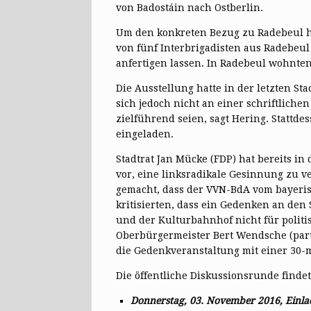
von Badostáin nach Ostberlin.
Um den konkreten Bezug zu Radebeul h
von fünf Interbrigadisten aus Radebeul
anfertigen lassen. In Radebeul wohnte
Die Ausstellung hatte in der letzten St
sich jedoch nicht an einer schriftliche
zielführend seien, sagt Hering. Stattd
eingeladen.
Stadtrat Jan Mücke (FDP) hat bereits in 
vor, eine linksradikale Gesinnung zu ve
gemacht, dass der VVN-BdA vom bayeris
kritisierten, dass ein Gedenken an den 
und der Kulturbahnhof nicht für politis
Oberbürgermeister Bert Wendsche (parte
die Gedenkveranstaltung mit einer 30-m
Die öffentliche Diskussionsrunde finde
Donnerstag, 03. November 2016, Einlad