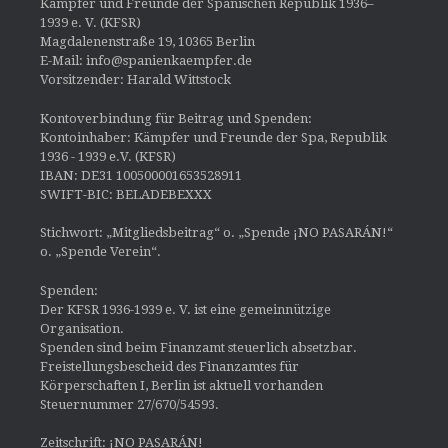
Kämpfer und Freunde der Spanischen Republik 1936–
1939 e. V. (KFSR)
Magdalenenstraße 19, 10365 Berlin
E-Mail: info@spanienkaempfer.de
Vorsitzender: Harald Wittstock
Kontoverbindung für Beitrag und Spenden:
Kontoinhaber: Kämpfer und Freunde der Spa, Republik
1936 - 1939 e.V. (KFSR)
IBAN: DE31 100500001653528911
SWIFT-BIC: BELADEBEXXX
Stichwort: „Mitgliedsbeitrag“ o. „Spende ¡NO PASARÁN!“
o. „Spende Verein“.
Spenden:
Der KFSR 1936-1939 e. V. ist eine gemeinnützige
Organisation.
Spenden sind beim Finanzamt steuerlich absetzbar.
Freistellungsbescheid des Finanzamtes für
Körperschaften I, Berlin ist aktuell vorhanden
Steuernummer 27/670/54593.
Zeitschrift: ¡NO PASARÁN!