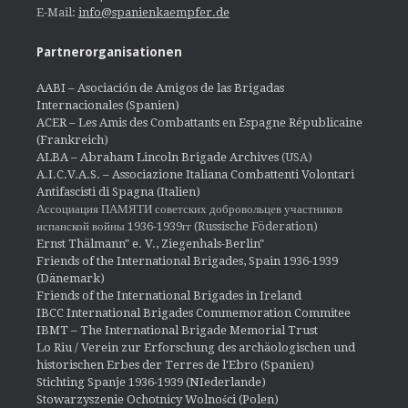
E-Mail:
info@spanienkaempfer.de
Partnerorganisationen
AABI – Asociación de Amigos de las Brigadas
Internacionales (Spanien)
ACER – Les Amis des Combattants en Espagne Républicaine
(Frankreich)
ALBA – Abraham Lincoln Brigade Archives
(USA)
A.I.C.V.A.S. – Associazione Italiana Combattenti Volontari
Antifascisti di Spagna (Italien)
Ассоциация ПАМЯТИ советских добровольцев участников
испанской войны 1936-1939гг (Russische Föderation)
Ernst Thälmann" e. V., Ziegenhals-Berlin"
Friends of the International Brigades, Spain 1936-1939
(Dänemark)
Friends of the International Brigades in Ireland
IBCC International Brigades Commemoration Commitee
IBMT – The International Brigade Memorial Trust
Lo Riu / Verein zur Erforschung des archäologischen und
historischen Erbes der Terres de l'Ebro (Spanien)
Stichting Spanje 1936-1939 (NIederlande)
Stowarzyszenie Ochotnicy Wolności (Polen)