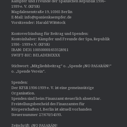
Kämpfer und Freunde der Spanischen Republik 1936–
1939 e. V. (KFSR)
Magdalenenstraße 19, 10365 Berlin
E-Mail: info@spanienkaempfer.de
Vorsitzender: Harald Wittstock
Kontoverbindung für Beitrag und Spenden:
Kontoinhaber: Kämpfer und Freunde der Spa, Republik
1936 - 1939 e.V. (KFSR)
IBAN: DE31 100500001653528911
SWIFT-BIC: BELADEBEXXX
Stichwort: „Mitgliedsbeitrag“ o. „Spende ¡NO PASARÁN!“
o. „Spende Verein“.
Spenden:
Der KFSR 1936-1939 e. V. ist eine gemeinnützige
Organisation.
Spenden sind beim Finanzamt steuerlich absetzbar.
Freistellungsbescheid des Finanzamtes für
Körperschaften I, Berlin ist aktuell vorhanden
Steuernummer 27/670/54593.
Zeitschrift: ¡NO PASARÁN!