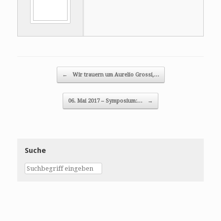
Post navigation
←
Wir trauern um Aurelio Grossi,…
06. Mai 2017 – Symposium:…
→
Suche