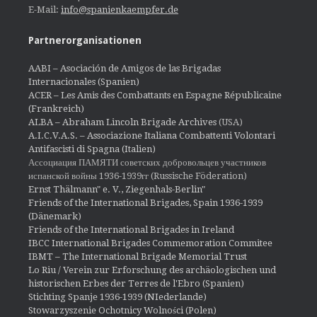
E-Mail:
info@spanienkaempfer.de
Partnerorganisationen
AABI – Asociación de Amigos de las Brigadas
Internacionales (Spanien)
ACER – Les Amis des Combattants en Espagne Républicaine
(Frankreich)
ALBA – Abraham Lincoln Brigade Archives
(USA)
A.I.C.V.A.S. – Associazione Italiana Combattenti Volontari
Antifascisti di Spagna (Italien)
Ассоциация ПАМЯТИ советских добровольцев участников
испанской войны 1936-1939гг (Russische Föderation)
Ernst Thälmann" e. V., Ziegenhals-Berlin"
Friends of the International Brigades, Spain 1936-1939
(Dänemark)
Friends of the International Brigades in Ireland
IBCC International Brigades Commemoration Commitee
IBMT – The International Brigade Memorial Trust
Lo Riu / Verein zur Erforschung des archäologischen und
historischen Erbes der Terres de l'Ebro (Spanien)
Stichting Spanje 1936-1939 (NIederlande)
Stowarzyszenie Ochotnicy Wolności (Polen)