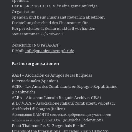
Spenden:
Der KFSR 1936-1939 e. V. ist eine gemeinnützige
Organisation.
Spenden sind beim Finanzamt steuerlich absetzbar.
Freistellungsbescheid des Finanzamtes für
Körperschaften I, Berlin ist aktuell vorhanden
Steuernummer 27/670/54593.
Zeitschrift: ¡NO PASARÁN!
E-Mail:
info@spanienkaempfer.de
Partnerorganisationen
AABI – Asociación de Amigos de las Brigadas
Internacionales (Spanien)
ACER – Les Amis des Combattants en Espagne Républicaine
(Frankreich)
ALBA – Abraham Lincoln Brigade Archives
(USA)
A.I.C.V.A.S. – Associazione Italiana Combattenti Volontari
Antifascisti di Spagna (Italien)
Ассоциация ПАМЯТИ советских добровольцев участников
испанской войны 1936-1939гг (Russische Föderation)
Ernst Thälmann" e. V., Ziegenhals-Berlin"
Friends of the International Brigades, Spain 1936-1939