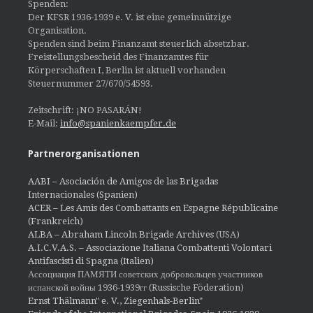
Spenden:
Der KFSR 1936-1939 e. V. ist eine gemeinnützige
Organisation.
Spenden sind beim Finanzamt steuerlich absetzbar.
Freistellungsbescheid des Finanzamtes für
Körperschaften I, Berlin ist aktuell vorhanden
Steuernummer 27/670/54593.
Zeitschrift: ¡NO PASARÁN!
E-Mail:
info@spanienkaempfer.de
Partnerorganisationen
AABI – Asociación de Amigos de las Brigadas
Internacionales (Spanien)
ACER – Les Amis des Combattants en Espagne Républicaine
(Frankreich)
ALBA – Abraham Lincoln Brigade Archives
(USA)
A.I.C.V.A.S. – Associazione Italiana Combattenti Volontari
Antifascisti di Spagna (Italien)
Ассоциация ПАМЯТИ советских добровольцев участников
испанской войны 1936-1939гг (Russische Föderation)
Ernst Thälmann" e. V., Ziegenhals-Berlin"