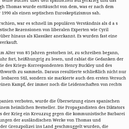
ür seine Bücher über den spanischen Bürgerkrieg und das
Hugh Thomas wurde enttäuscht von dem, was er nach dem
r 1990 als einen septischen Euroskeptizismus sah.
schien, war es schnell im populären Verständnis als d a s
istische Rezensionen von liberalen Experten wie Cyril
über hinaus als Klassiker anerkannt. Es wurden fast eine
verkauft.
 im Alter von 85 Jahren gestorben ist, zu schreiben begann,
fuhr fort, heißhungrig zu lesen, und rabiat die Gedanken der
owie des Kriegs-Korrespondenten Henry Buckley und des
thworth zu sammeln. Daraus resultierte schließlich nicht nur
 lesbaren Stil, sondern sie markierte auch den ersten Versuch
 einen Kampf, der immer noch die Leidenschaften von rechts
Spanien verboten, wurde die Übersetzung eines spanischen
 einem heimlichen Bestseller. Die Propagandisten des Diktators
ss der Krieg ein Kreuzzug gegen die kommunistische Barbarei
kungen der ausländischen Werke von Thomas und
der Grenzpolizei ins Land geschmuggelt wurden, die