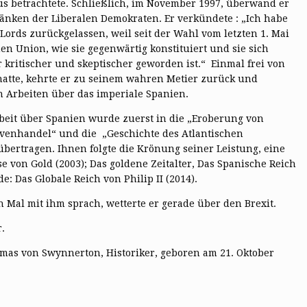
us betrachtete. Schließlich, im November 1997, überwand er
änken der Liberalen Demokraten. Er verkündete : „Ich habe
Lords zurückgelassen, weil seit der Wahl vom letzten 1. Mai
n Union, wie sie gegenwärtig konstituiert und sie sich
kritischer und skeptischer geworden ist.“ Einmal frei von
lt hatte, kehrte er zu seinem wahren Metier zurück und
 Arbeiten über das imperiale Spanien.
beit über Spanien wurde zuerst in die „Eroberung von
avenhandel“ und die „Geschichte des Atlantischen
übertragen. Ihnen folgte die Krönung seiner Leistung, eine
se von Gold (2003); Das goldene Zeitalter, Das Spanische Reich
: Das Globale Reich von Philip II (2014).
 Mal mit ihm sprach, wetterte er gerade über den Brexit.
.
as von Swynnerton, Historiker, geboren am 21. Oktober