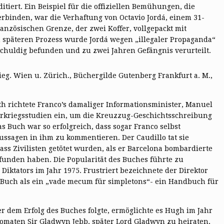
itiert. Ein Beispiel für die offiziellen Bemühungen, die
inden, war die Verhaftung von Octavio Jordá, einem 31-
ranzösischen Grenze, der zwei Koffer, vollgepackt mit
m späteren Prozess wurde Jordá wegen „illegaler Propaganda“
huldig befunden und zu zwei Jahren Gefängnis verurteilt.
g. Wien u. Zürich., Büchergilde Gutenberg Frankfurt a. M.,
h richtete Franco’s damaliger Informationsminister, Manuel
gerkriegsstudien ein, um die Kreuzzug-Geschichtsschreibung
as Buch war so erfolgreich, dass sogar Franco selbst
ussagen in ihm zu kommentieren. Der Caudillo tat sie
ass Zivilisten getötet wurden, als er Barcelona bombardierte
funden haben. Die Popularität des Buches führte zu
iktators im Jahr 1975. Frustriert bezeichnete der Direktor
s Buch als ein „vade mecum für simpletons“- ein Handbuch für
er dem Erfolg des Buches folgte, ermöglichte es Hugh im Jahr
plomaten Sir Gladwyn Jebb, später Lord Gladwyn zu heiraten,