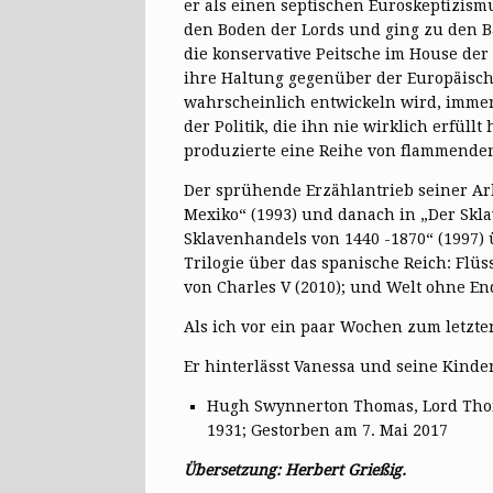
er als einen septischen Euroskeptizism
den Boden der Lords und ging zu den B
die konservative Peitsche im House der 
ihre Haltung gegenüber der Europäische
wahrscheinlich entwickeln wird, immer 
der Politik, die ihn nie wirklich erfül
produzierte eine Reihe von flammenden
Der sprühende Erzählantrieb seiner Ar
Mexiko“ (1993) und danach in „Der Skl
Sklavenhandels von 1440 -1870“ (1997) 
Trilogie über das spanische Reich: Flüs
von Charles V (2010); und Welt ohne Ende
Als ich vor ein paar Wochen zum letzten
Er hinterlässt Vanessa und seine Kinder
Hugh Swynnerton Thomas, Lord Thom
1931; Gestorben am 7. Mai 2017
Übersetzung: Herbert Grießig.