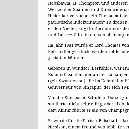
Hobsbawm, EP Thompson und anderen ver
Werke über Spanien und Kuba widerspra
Historiker versuche, ein Thema, mit dem
patriotische Indoktrination“ zu drehen.
er den Niedergang Großbritanniens de
und Laissez-faire in ein von oben organ
Im Jahr 1981 wurde er Lord Thomas von
Botschafter geschickt werden sollte, o
gestalten könnten.
Geboren in Windsor, Berkshire, war H
Kolonialbeamten, der an der damaligen 
(geb. Swynnerton), die im Kolonialen Pf
Gouverneur von Singapur, der sich 194
Von der Sherborne Schule in Dorset gi
studierte, nicht sehr eifrig, aber als 
dem Abitur führte er ein von Champagn
Er wurde für die Pariser Botschaft rekr
Nicolson, einem Freund von Jebb. Er ver