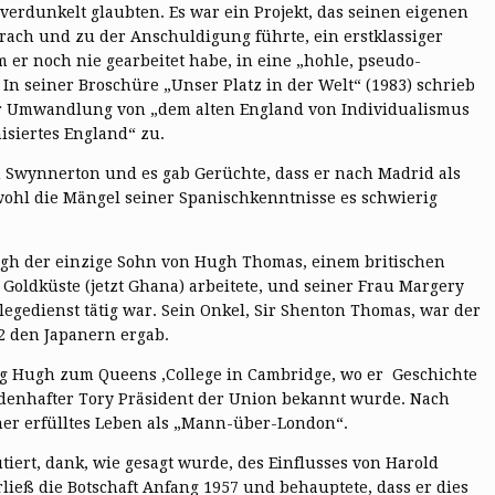
dunkelt glaubten. Es war ein Projekt, das seinen eigenen
ch und zu der Anschuldigung führte, ein erstklassiger
 er noch nie gearbeitet habe, in eine „hohle, pseudo-
 In seiner Broschüre „Unser Platz in der Welt“ (1983) schrieb
r Umwandlung von „dem alten England von Individualismus
isiertes England“ zu.
 Swynnerton und es gab Gerüchte, dass er nach Madrid als
bwohl die Mängel seiner Spanischkenntnisse es schwierig
ugh der einzige Sohn von Hugh Thomas, einem britischen
Goldküste (jetzt Ghana) arbeitete, und seiner Frau Margery
legedienst tätig war. Sein Onkel, Sir Shenton Thomas, war der
2 den Japanern ergab.
ng Hugh zum Queens ‚College in Cambridge, wo er Geschichte
heldenhafter Tory Präsident der Union bekannt wurde. Nach
er erfülltes Leben als „Mann-über-London“.
utiert, dank, wie gesagt wurde, des Einflusses von Harold
ließ die Botschaft Anfang 1957 und behauptete, dass er dies