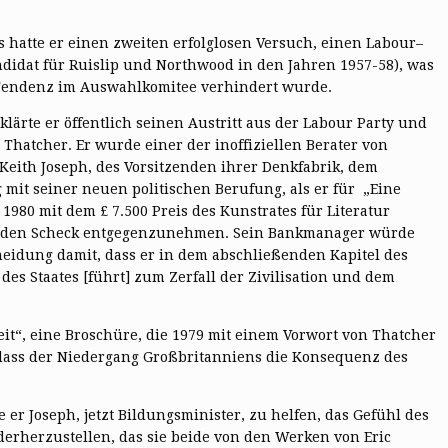
 hatte er einen zweiten erfolglosen Versuch, einen Labour–
andidat für Ruislip und Northwood in den Jahren 1957-58), was
 Tendenz im Auswahlkomitee verhindert wurde.
lärte er öffentlich seinen Austritt aus der Labour Party und
 Thatcher. Er wurde einer der inoffiziellen Berater von
Keith Joseph, des Vorsitzenden ihrer Denkfabrik, dem
 mit seiner neuen politischen Berufung, als er für „Eine
 1980 mit dem £ 7.500 Preis des Kunstrates für Literatur
h, den Scheck entgegenzunehmen. Sein Bankmanager würde
heidung damit, dass er in dem abschließenden Kapitel des
des Staates [führt] zum Zerfall der Zivilisation und dem
eit“, eine Broschüre, die 1979 mit einem Vorwort von Thatcher
, dass der Niedergang Großbritanniens die Konsequenz des
 er Joseph, jetzt Bildungsminister, zu helfen, das Gefühl des
erherzustellen, das sie beide von den Werken von Eric