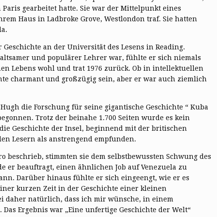
n Paris gearbeitet hatte. Sie war der Mittelpunkt eines
 ihrem Haus in Ladbroke Grove, Westlondon traf. Sie hatten
la.
 Geschichte an der Universität des Lesens in Reading.
ltsamer und populärer Lehrer war, fühlte er sich niemals
n Lebens wohl und trat 1976 zurück. Ob in intellektuellen
nnte charmant und großzügig sein, aber er war auch ziemlich
 Hugh die Forschung für seine gigantische Geschichte “ Kuba
 begonnen. Trotz der beinahe 1.700 Seiten wurde es kein
die Geschichte der Insel, beginnend mit der britischen
len Lesern als anstrengend empfunden.
astro beschrieb, stimmten sie dem selbstbewussten Schwung des
 er beauftragt, einen ähnlichen Job auf Venezuela zu
ann. Darüber hinaus fühlte er sich eingeengt, wie er es
iner kurzen Zeit in der Geschichte einer kleinen
ei daher natürlich, dass ich mir wünsche, in einem
 Das Ergebnis war „Eine unfertige Geschichte der Welt“