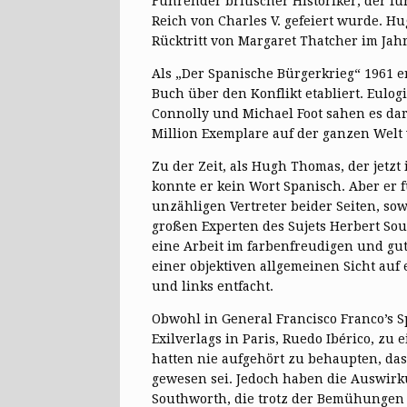
Führender britischer Historiker, der f
Reich von Charles V. gefeiert wurde. 
Rücktritt von Margaret Thatcher im Jah
Als „Der Spanische Bürgerkrieg“ 1961 er
Buch über den Konflikt etabliert. Eulog
Connolly und Michael Foot sahen es dar
Million Exemplare auf der ganzen Welt 
Zu der Zeit, als Hugh Thomas, der jetzt
konnte er kein Wort Spanisch. Aber er 
unzähligen Vertreter beider Seiten, s
großen Experten des Sujets Herbert Sou
eine Arbeit im farbenfreudigen und gut
einer objektiven allgemeinen Sicht auf
und links entfacht.
Obwohl in General Francisco Franco’s 
Exilverlags in Paris, Ruedo Ibérico, zu
hatten nie aufgehört zu behaupten, da
gewesen sei. Jedoch haben die Auswir
Southworth, die trotz der Bemühungen 