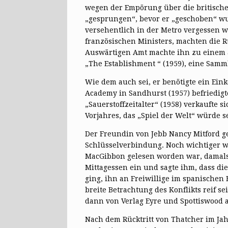
wegen der Empörung über die britische Ro
„gesprungen“, bevor er „geschoben“ w
versehentlich in der Metro vergessen w
französischen Ministers, machten die R
Auswärtigen Amt machte ihn zu einem at
„The Establishment “ (1959), eine Samml
Wie dem auch sei, er benötigte ein Ein
Academy in Sandhurst (1957) befriedigte
„Sauerstoffzeitalter“ (1958) verkaufte 
Vorjahres, das „Spiel der Welt“ würde 
Der Freundin von Jebb Nancy Mitford ge
Schlüsselverbindung. Noch wichtiger 
MacGibbon gelesen worden war, damals 
Mittagessen ein und sagte ihm, dass di
ging, ihn an Freiwillige im spanischen 
breite Betrachtung des Konflikts reif 
dann von Verlag Eyre und Spottiswood a
Nach dem Rücktritt von Thatcher im J