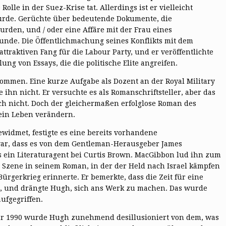
lle in der Suez-Krise tat. Allerdings ist er vielleicht
urde. Gerüchte über bedeutende Dokumente, die
urden, und / oder eine Affäre mit der Frau eines
unde. Die Öffentlichmachung seines Konflikts mit dem
traktiven Fang für die Labour Party, und er veröffentlichte
ung von Essays, die die politische Elite angreifen.
kommen. Eine kurze Aufgabe als Dozent an der Royal Military
 ihn nicht. Er versuchte es als Romanschriftsteller, aber das
sich nicht. Doch der gleichermaßen erfolglose Roman des
sein Leben verändern.
widmet, festigte es eine bereits vorhandene
war, dass es von dem Gentleman-Herausgeber James
ein Literaturagent bei Curtis Brown. MacGibbon lud ihn zum
e Szene in seinem Roman, in der der Held nach Israel kämpfen
Bürgerkrieg erinnerte. Er bemerkte, dass die Zeit für eine
sei, und drängte Hugh, sich ans Werk zu machen. Das wurde
ufgegriffen.
ahr 1990 wurde Hugh zunehmend desillusioniert von dem, was