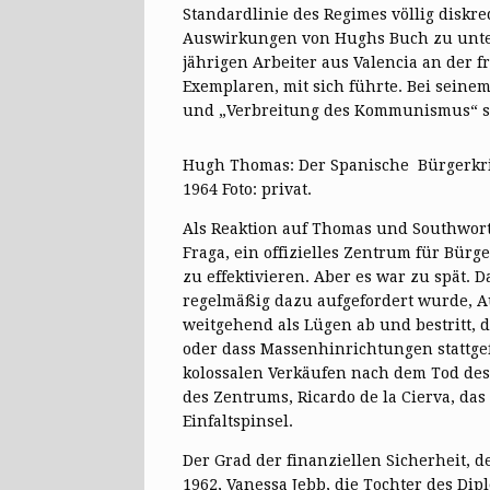
Standardlinie des Regimes völlig diskred
Auswirkungen von Hughs Buch zu unterb
jährigen Arbeiter aus Valencia an der f
Exemplaren, mit sich führte. Bei seine
und „Verbreitung des Kommunismus“ sc
Hugh Thomas: Der Spanische Bürgerkrie
1964 Foto: privat.
Als Reaktion auf Thomas und Southwort
Fraga, ein offizielles Zentrum für Bür
zu effektivieren. Aber es war zu spät. D
regelmäßig dazu aufgefordert wurde, A
weitgehend als Lügen ab und bestritt, d
oder dass Massenhinrichtungen stattge
kolossalen Verkäufen nach dem Tod des D
des Zentrums, Ricardo de la Cierva, da
Einfaltspinsel.
Der Grad der finanziellen Sicherheit, d
1962, Vanessa Jebb, die Tochter des Di