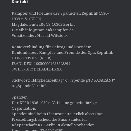
Kontakt
Kämpfer und Freunde der Spanischen Republik 1936–
1939 e. V. (KFSR)
Magdalenenstraße 19, 10365 Berlin
E-Mail: info@spanienkaempfer.de
Vorsitzender: Harald Wittstock
Kontoverbindung für Beitrag und Spenden:
Kontoinhaber: Kämpfer und Freunde der Spa, Republik
1936 - 1939 e.V. (KFSR)
IBAN: DE31 100500001653528911
SWIFT-BIC: BELADEBEXXX
Stichwort: „Mitgliedsbeitrag“ o. „Spende ¡NO PASARÁN!“
o. „Spende Verein“.
Spenden:
Der KFSR 1936-1939 e. V. ist eine gemeinnützige
Organisation.
Spenden sind beim Finanzamt steuerlich absetzbar.
Freistellungsbescheid des Finanzamtes für
Körperschaften I, Berlin ist aktuell vorhanden
Steuernummer 27/670/54593.