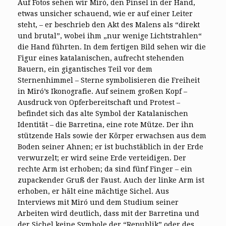
Auf Fotos sehen wir Miró, den Pinsel in der Hand,
etwas unsicher schauend, wie er auf einer Leiter
steht, – er beschrieb den Akt des Malens als “direkt
und brutal”, wobei ihm „nur wenige Lichtstrahlen“
die Hand führten. In dem fertigen Bild sehen wir die
Figur eines katalanischen, aufrecht stehenden
Bauern, ein gigantisches Teil vor dem
Sternenhimmel – Sterne symbolisieren die Freiheit
in Miró’s Ikonografie. Auf seinem großen Kopf –
Ausdruck von Opferbereitschaft und Protest –
befindet sich das alte Symbol der Katalanischen
Identität – die Barretina, eine rote Mütze. Der ihn
stützende Hals sowie der Körper erwachsen aus dem
Boden seiner Ahnen; er ist buchstäblich in der Erde
verwurzelt; er wird seine Erde verteidigen. Der
rechte Arm ist erhoben; da sind fünf Finger – ein
zupackender Gruß der Faust. Auch der linke Arm ist
erhoben, er hält eine mächtige Sichel. Aus
Interviews mit Miró und dem Studium seiner
Arbeiten wird deutlich, dass mit der Barretina und
der Sichel keine Symbole der “Republik” oder des