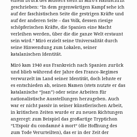
einem Druck des Musters steht in Miró’s Handschrift
geschrieben: “In dem gegenwärtigen Kampf sehe ich
auf der faschistischen Seite die gestrigen Kräfte und
auf der anderen Seite – das Volk, dessen riesige
schöpferischen Kräfte, die Spanien eine Macht
verleihen werden, über die die ganze Welt erstaunt
sein wird.“ Miró erzielt seine Universalität durch
seine Hinwendung zum Lokalen, seiner
katalanischen Identität.
Miró kam 1940 aus Frankreich nach Spanien zurück
und blieb während der Jahre des Franco-Regimes
verwurzelt im Land seiner Identität, doch lehnte er
es entschieden ab, seinen Namen (stets nutzte er das
katalanische “Joan”) oder seine Arbeiten für
nationalistische Ausstellungen herzugeben. Auch
war er nicht passiv in seiner künstlerischen Arbeit,
in kritischen Zeiten wurde er zu neuen Richtungen
angeregt: zum Beispiel das großartige Tryptichon
“L’Espoir du condamné à mort“ (die Hoffnung des
zum Tode Verurteilten), das er in der Zeit der