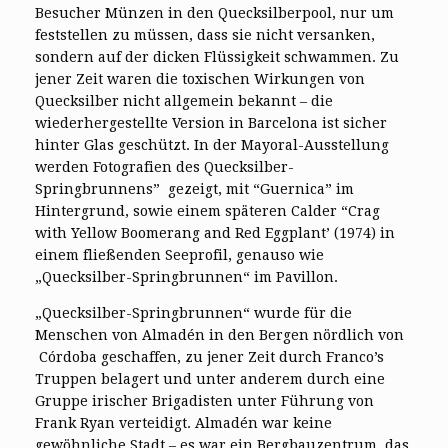
Besucher Münzen in den Quecksilberpool, nur um
feststellen zu müssen, dass sie nicht versanken,
sondern auf der dicken Flüssigkeit schwammen. Zu
jener Zeit waren die toxischen Wirkungen von
Quecksilber nicht allgemein bekannt – die
wiederhergestellte Version in Barcelona ist sicher
hinter Glas geschützt. In der Mayoral-Ausstellung
werden Fotografien des Quecksilber-
Springbrunnens” gezeigt, mit “Guernica” im
Hintergrund, sowie einem späteren Calder “Crag
with Yellow Boomerang and Red Eggplant’ (1974) in
einem fließenden Seeprofil, genauso wie
„Quecksilber-Springbrunnen“ im Pavillon.
„Quecksilber-Springbrunnen“ wurde für die
Menschen von Almadén in den Bergen nördlich von
Córdoba geschaffen, zu jener Zeit durch Franco’s
Truppen belagert und unter anderem durch eine
Gruppe irischer Brigadisten unter Führung von
Frank Ryan verteidigt. Almadén war keine
gewöhnliche Stadt – es war ein Bergbauzentrum, das