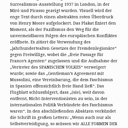
Surrealismus-Ausstellung 1937 in London, in der
Miró und Picasso gezeigt wurden. Visuell wird der
enge Text durch einen abstrakten roten Überdruck
von Henry Moore aufgelockert. Das Plakat fixiert den
Moment, als der Pazifismus den Weg für die
unvermeidbaren Folgen des europäischen Konfliktes
eröffnete. Es zitiert die Verwendung des
„jahrhundertealten Gesetzes der Fremdenlegionäre“
gegen Freiwillige, wobei die „freie Passage für
Franco’s Agenten“ zugelassen und die Aufnahme der
„Vertreter des SPANISCHEN VOLKES“ verweigert
wurde; sowie das „Gentleman’s Agreement mit
Mussolini, eine Vereinbarung, die dem Faschismus
in Spanien offensichtlich freie Hand ließ“. Das
Flugblatt schlussfolgert, dass „(sie), weit davon
entfernt, Nicht-Interventionisten zu sein, in der
internationalen Politik Verbündete des Faschismus
waren“. In den abschließenden Absätzen verkündet
die Schrift in großen Lettern: „Wenn auch nur als
Selbstverteidigung, so müssen wir ALLE FORMEN DER