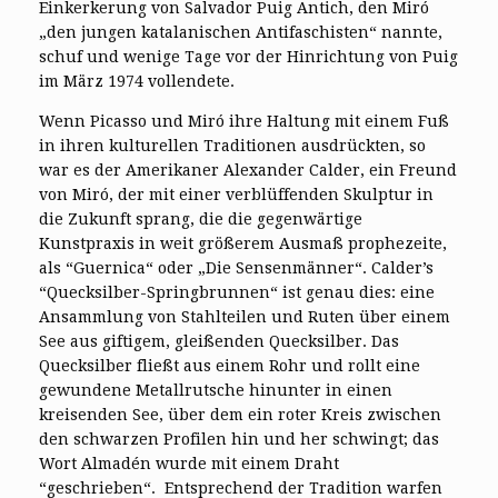
Einkerkerung von Salvador Puig Antich, den Miró
„den jungen katalanischen Antifaschisten“ nannte,
schuf und wenige Tage vor der Hinrichtung von Puig
im März 1974 vollendete.
Wenn Picasso und Miró ihre Haltung mit einem Fuß
in ihren kulturellen Traditionen ausdrückten, so
war es der Amerikaner Alexander Calder, ein Freund
von Miró, der mit einer verblüffenden Skulptur in
die Zukunft sprang, die die gegenwärtige
Kunstpraxis in weit größerem Ausmaß prophezeite,
als “Guernica“ oder „Die Sensenmänner“. Calder’s
“Quecksilber-Springbrunnen“ ist genau dies: eine
Ansammlung von Stahlteilen und Ruten über einem
See aus giftigem, gleißenden Quecksilber. Das
Quecksilber fließt aus einem Rohr und rollt eine
gewundene Metallrutsche hinunter in einen
kreisenden See, über dem ein roter Kreis zwischen
den schwarzen Profilen hin und her schwingt; das
Wort Almadén wurde mit einem Draht
“geschrieben“. Entsprechend der Tradition warfen