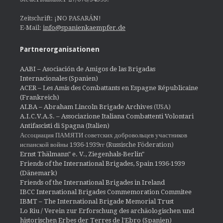
Zeitschrift: ¡NO PASARÁN!
E-Mail:
info@spanienkaempfer.de
Partnerorganisationen
AABI – Asociación de Amigos de las Brigadas
Internacionales (Spanien)
ACER – Les Amis des Combattants en Espagne Républicaine
(Frankreich)
ALBA – Abraham Lincoln Brigade Archives
(USA)
A.I.C.V.A.S. – Associazione Italiana Combattenti Volontari
Antifascisti di Spagna (Italien)
Ассоциация ПАМЯТИ советских добровольцев участников
испанской войны 1936-1939гг (Russische Föderation)
Ernst Thälmann" e. V., Ziegenhals-Berlin"
Friends of the International Brigades, Spain 1936-1939
(Dänemark)
Friends of the International Brigades in Ireland
IBCC International Brigades Commemoration Commitee
IBMT – The International Brigade Memorial Trust
Lo Riu / Verein zur Erforschung des archäologischen und
historischen Erbes der Terres de l'Ebro (Spanien)