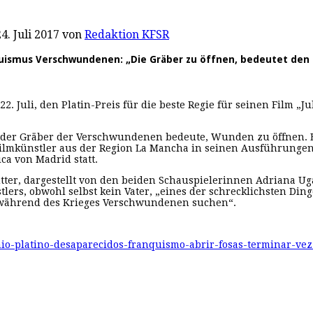
4. Juli 2017
von
Redaktion KFSR
uismus Verschwundenen: „Die Gräber zu öffnen, bedeutet den 
. Juli, den Platin-Preis für die beste Regie für seinen Film „J
fnen der Gräber der Verschwundenen bedeute, Wunden zu öffnen
ilmkünstler aus der Region La Mancha in seinen Aus­führungen. 
a von Madrid statt.
utter, dargestellt von den beiden Schau­spielerinnen Adriana
lers, obwohl selbst kein Vater, „eines der schrecklichsten Dinge
 während des Krieges Verschwundenen suchen“.
io-platino-desaparecidos-franquismo-abrir-fosas-terminar-vez