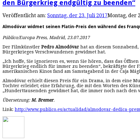
den Bürgerkrieg endgültig zu beenden“
Veröffentlicht am:
Sonntag, der 23. Juli 2017
Montag, der 2
Almodóvar widmet seinen Platin-Preis den während des Franq
Público/Europa Press, Madrid, 23.07.2017
Der Filmkünstler
Pedro Almodóvar
hat an diesem Sonnabend, 22
Bürgerkrieges Ver­schwundenen gewidmet hat.
„Ich hoffe, Sie ignorieren es, wenn Sie hören, dass das Öf
Bürgerkrieg endlich für immer zu be­enden“, bekräftigte der F
amerikanischen Kinos fand am Samstagabend in der Caja Mágic
Almodóvar erhielt diesen Preis für ein Drama, in dem eine M
Tochter erleidet; eine Erfahrung, die mit den Worten des Künst
„Hunderttausenden gewidmet hat, die immer noch nach den
Übersetzung:
M. Bremer
.
Link:
http://www.publico.es/actualidad/almodovar-dedica-prem