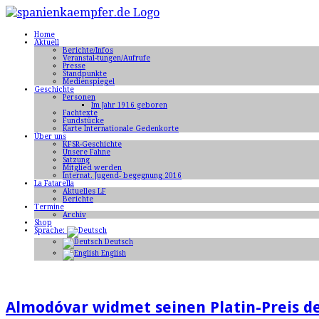
Home
Aktuell
Berichte/Infos
Veranstal-tungen/Aufrufe
Presse
Standpunkte
Medienspiegel
Geschichte
Personen
Im Jahr 1916 geboren
Fachtexte
Fundstücke
Karte Internationale Gedenkorte
Über uns
KFSR-Geschichte
Unsere Fahne
Satzung
Mitglied werden
Internat. Jugend- begegnung 2016
La Fatarella
Aktuelles LF
Berichte
Termine
Archiv
Shop
Sprache:
Deutsch
English
Almodóvar widmet seinen Platin-Preis d