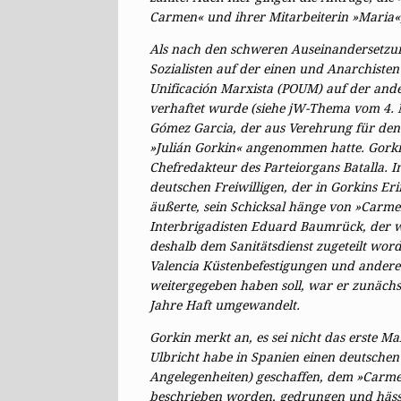
Carmen« und ihrer Mitarbeiterin »Maria«, d
Als nach den schweren Auseinandersetzu
Sozialisten auf der einen und Anarchist
Unificación Marxista (POUM) auf der ande
verhaftet wurde (siehe jW-Thema vom 4. 
Gómez Garcia, der aus Verehrung für den
»Julián Gorkin« angenommen hatte. Gorki
Chefredakteur des Parteiorgans Batalla. I
deutschen Freiwilligen, der in Gorkins 
äußerte, sein Schicksal hänge von »Carme
Interbrigadisten Eduard Baumrück, der we
deshalb dem Sanitätsdienst zugeteilt wor
Valencia Küstenbefestigungen und andere 
weitergegeben haben soll, war er zunächs
Jahre Haft umgewandelt.
Gorkin merkt an, es sei nicht das erste 
Ulbricht habe in Spanien einen deutschen
Angelegenheiten) geschaffen, dem »Carme
beschrieben worden, gedrungen und hässlic