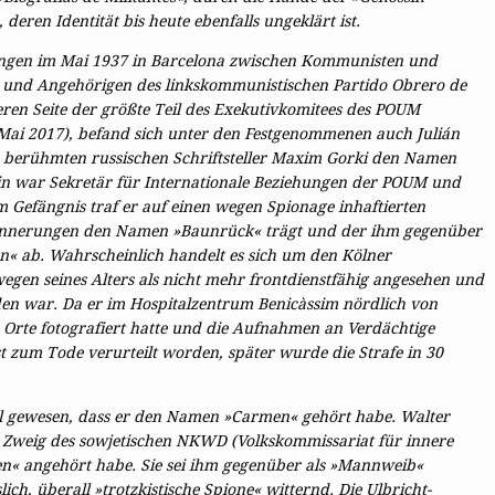
eren Identität bis heute ebenfalls ungeklärt ist.
ngen im Mai 1937 in Barcelona zwischen Kommu­nisten und
en und Angehörigen des linkskommunistischen Partido Obrero de
ren Seite der größte Teil des Exekutivkomitees des POUM
Mai 2017), befand sich unter den Festgenommenen auch Julián
 berühmten russischen Schriftsteller Maxim Gorki den Namen
n war Sekretär für Internationale Beziehungen der POUM und
m Gefängnis traf er auf einen wegen Spionage inhaftierten
Erinnerungen den Namen »Baunrück« trägt und der ihm gegenüber
n« ab. Wahrscheinlich handelt es sich um den Kölner
gen seines Alters als nicht mehr frontdienstfähig angesehen und
den war. Da er im Hospitalzentrum Benicàssim nördlich von
Orte fotografiert hatte und die Aufnahmen an Verdächtige
t zum Tode verurteilt worden, später wurde die Strafe in 30
Mal gewesen, dass er den Namen »Carmen« gehört habe. Walter
 Zweig des sowjetischen ­NKWD (Volkskommissariat für innere
n« angehört habe. Sie sei ihm gegenüber als »Mannweib«
h, überall »trotzkistische Spione« witternd. Die Ulbricht-