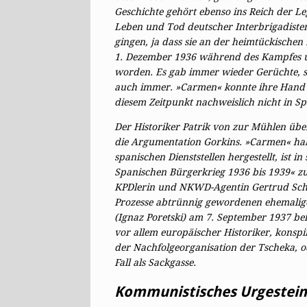
Geschichte gehört ebenso ins Reich der 
Leben und Tod deutscher Interbrigadiste
gingen, ja dass sie an der heimtückische
1. Dezember 1936 während des Kampfes u
worden. Es gab immer wieder Gerüchte, s
auch immer. »Carmen« konnte ihre Hand hie
diesem Zeitpunkt nachweislich nicht in Sp
Der Historiker Patrik von zur Mühlen übe
die Argumentation Gorkins. »Carmen« ha
spanischen Dienststellen hergestellt, ist
Spanischen Bürgerkrieg 1936 bis 1939« zu 
KPDlerin und ­­NKWD-Agentin Gertrud Schi
Prozesse abtrünnig gewordenen ehemalige
(Ignaz Poretski) am 7. September 1937 bei
vor allem europäischer Historiker, konsp
der Nachfolgeorganisation der Tscheka, o
Fall als Sackgasse.
Kommunistisches Urgestein