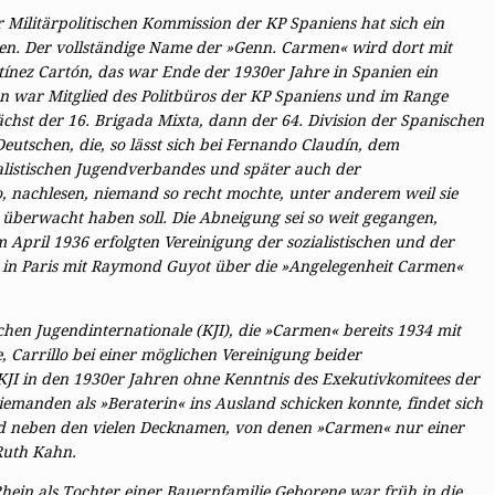
 Militärpolitischen Kommission der KP Spaniens hat sich ein
ten. Der vollständige Name der »Genn. Carmen« wird dort mit
nez Cartón, das war Ende der 1930er Jahre in Spanien ein
 war Mitglied des Politbüros der KP Spaniens und im Range
hst der 16. Brigada Mixta, dann der 64. Division der Spanischen
eutschen, die, so lässt sich bei Fernando Claudín, dem
alistischen Jugendverbandes und später auch der
o, nachlesen, niemand so recht mochte, unter anderem weil sie
 überwacht haben soll. Die Abneigung sei so weit gegangen,
m April 1936 erfolgten Vereinigung der sozialistischen und der
 in Paris mit Raymond Guyot über die »Angelegenheit Carmen«
en Jugendinternationale (KJI), die »Carmen« bereits 1934 mit
 Carrillo bei einer möglichen Vereinigung beider
KJI in den 1930er Jahren ohne Kenntnis des Exekutivkomitees der
emanden als »Beraterin« ins Ausland schicken konnte, findet sich
nd neben den vielen Decknamen, von denen »Carmen« nur einer
 Ruth Kahn.
ein als Tochter einer Bauernfamilie Geborene war früh in die