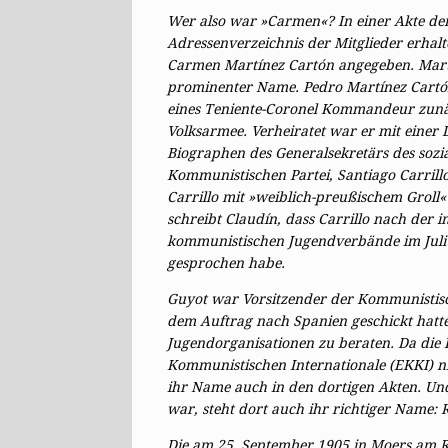
Wer also war »Carmen«? In einer Akte der
Adressenverzeichnis der Mitglieder erhal
Carmen Martínez Cartón angegeben. Martí
prominenter Name. Pedro Martínez Cartón
eines Teniente-Coronel Kommandeur zunäc
Volksarmee. Verheiratet war er mit einer D
Biographen des Generalsekretärs des sozi
Kommunistischen Partei, Santiago Carrill
Carrillo mit »weiblich-preußischem Groll«
schreibt Claudín, dass Carrillo nach der i
kommunistischen Jugendverbände im Juli
gesprochen habe.
Guyot war Vorsitzender der Kommunistisch
dem Auftrag nach Spanien geschickt hatte,
Jugendorganisationen zu beraten. Da die 
Kommunistischen Internationale (EKKI) ni
ihr Name auch in den dortigen Akten. U
war, steht dort auch ihr richtiger Name:
Die am 25. September 1905 in Moers am Rh