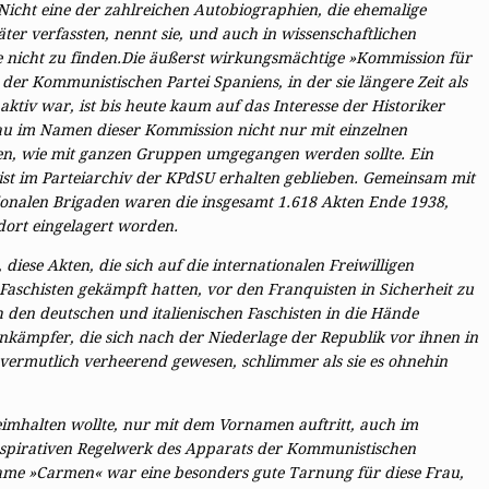
Nicht eine der zahlreichen Autobiographien, die ehemalige
er verfassten, nennt sie, und auch in wissenschaftlichen
 nicht zu finden.
Die äußerst wirkungsmächtige »Kommission für
er Kommunistischen Partei Spaniens, in der sie längere Zeit als
aktiv war, ist bis heute kaum auf das Interesse der Historiker
Frau im Namen dieser Kommission nicht nur mit einzelnen
n, wie mit ganzen Gruppen umgegangen werden sollte. Ein
ist im Parteiarchiv der KPdSU erhalten geblieben. Gemeinsam mit
tionalen Brigaden waren die insgesamt 1.618 Akten Ende 1938,
ort eingelagert worden.
diese Akten, die sich auf die internationalen Freiwilligen
Faschisten gekämpft hatten, vor den Franquisten in Sicherheit zu
 den deutschen und italienischen Faschisten in die Hände
nkämpfer, die sich nach der Niederlage der Republik vor ihnen in
vermutlich verheerend gewesen, schlimmer als sie es ohnehin
eimhalten wollte, nur mit dem Vornamen auftritt, auch im
nspirativen Regelwerk des Apparats der Kommunistischen
name »Carmen« war eine besonders gute Tarnung für diese Frau,