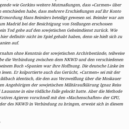
Legende wie Gorkins weitere Mutmaßungen, dass »Carmen« über
n entschieden habe, dass mehrere Erschießungen auf ihr Konto
n Ermordung Hans Beimlers beteiligt gewesen sei. Beimler war am
m Madrid bei der Besichtigung von Stellungen erschossen
ein Tod gehe auf den sowjetischen Geheimdienst zurück. Wie
r definitiv nicht im Spiel gehabt haben, denn sie hielt sich zu
anien auf.
rnahm ohne Kenntnis der sowjetischen Archivbestände, teilweise
be die Verbindung zwischen dem ­NKWD und den verschiedenen
 in seinem Buch »Spanien war ihre Hoffnung. Die deutsche Linke im
lesen. Er kolportierte auch das Gerücht, »Carmen« sei mit der
ldbach identisch, die den aus Verzweiflung über die Moskauer
n Angehörigen der sowjetischen Militäraufklärung Ignaz Reiss
 Lausanne in eine tödliche Falle gelockt hatte. Aber die Methode
iratives Agieren vorschnell mit den »Machenschaften« der GPU,
der des ­NKWD in Verbindung zu bringen, erweist sich in diesem