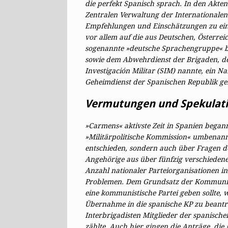
die perfekt Spanisch sprach. In den Akte
Zentralen Verwaltung der Internationalen
Empfehlungen und Einschätzungen zu einz
vor allem auf die aus Deutschen, Österre
sogenannte »deutsche Sprachengruppe« be
sowie dem Abwehrdienst der Brigaden, der
Investigación Militar (SIM) nannte, ein N
Geheimdienst der Spanischen Republik ge
Vermutungen und Spekulat
»Carmens« aktivste Zeit in Spanien began
»Militärpolitische Kommission« umbenan
entschieden, sondern auch über Fragen de
Angehörige aus über fünfzig verschieden
Anzahl nationaler Parteiorganisationen i
Problemen. Dem Grundsatz der Kommuni­st
eine kommunistische Partei geben sollte,
Übernahme in die spanische KP zu beantr
Interbrigadisten Mitglieder der spanische
zählte. Auch hier gingen die Anträge, die