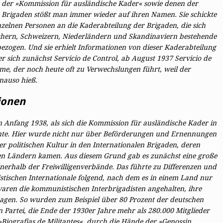
n der »Kommission für ausländische Kader« sowie denen der
 Brigaden stößt man immer wieder auf ihren Namen. Sie schickte
elnen Personen an die Kaderabteilung der Brigaden, die sich
ichern, Schweizern, Niederländern und Skandinaviern bestehende
zogen. Und sie erhielt Informationen von dieser Kaderabteilung
 sich zunächst Servicio de Control, ab August 1937 Servicio de
ame, der noch heute oft zu Verwechslungen führt, weil der
nauso hieß.
ionen
n Anfang 1938, als sich die Kommission für ausländische Kader in
nte. Hier wurde nicht nur über Beförderungen und Ernennungen
r politischen Kultur in den Internationalen Brigaden, deren
en Ländern kamen. Aus diesem Grund gab es zunächst eine große
nnerhalb der Freiwilligenverbände. Das führte zu Differenzen und
ischen Internationale folgend, nach dem es in einem Land nur
 waren die kommunistischen Interbrigadisten angehalten, ihre
agen. So wurden zum Beispiel über 80 Prozent der deutschen
n Partei, die Ende der 1930er Jahre mehr als 280.000 Mitglieder
 »Biografias de Militantes«, durch die Hände der »Genossin