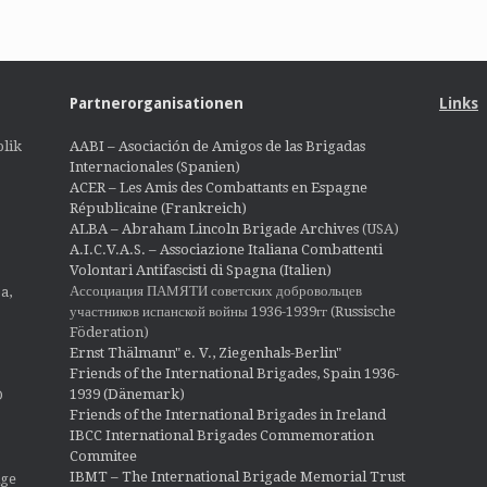
Partnerorganisationen
Links
lik
AABI – Asociación de Amigos de las Brigadas
Internacionales (Spanien)
ACER – Les Amis des Combattants en Espagne
Républicaine (Frankreich)
ALBA – Abraham Lincoln Brigade Archives
(USA)
A.I.C.V.A.S. – Associazione Italiana Combattenti
Volontari Antifascisti di Spagna (Italien)
Ассоциация ПАМЯТИ советских добровольцев
a,
участников испанской войны 1936-1939гг (Russische
Föderation)
Ernst Thälmann" e. V., Ziegenhals-Berlin"
Friends of the International Brigades, Spain 1936-
1939 (Dänemark)
O
Friends of the International Brigades in Ireland
IBCC International Brigades Commemoration
Commitee
IBMT – The International Brigade Memorial Trust
ige