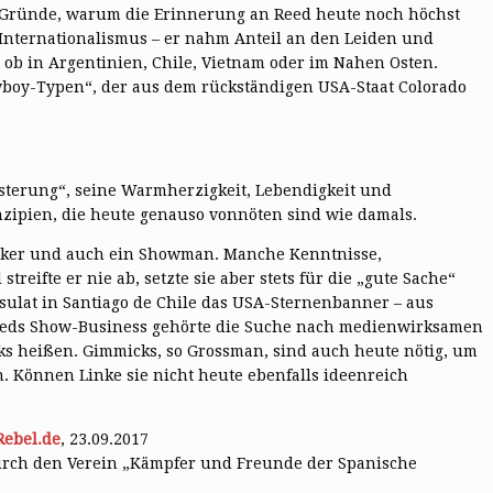
e Gründe, warum die Erinnerung an Reed heute noch höchst
s Internationalismus – er nahm Anteil an den Leiden und
 ob in Argentinien, Chile, Vietnam oder im Nahen Osten.
owboy-Typen“, der aus dem rückständigen USA-Staat Colorado
terung“, seine Warmherzigkeit, Lebendigkeit und
nzipien, die heute genauso vonnöten sind wie damals.
tiker und auch ein Showman. Manche Kenntnisse,
eifte er nie ab, setzte sie aber stets für die „gute Sache“
sulat in Santiago de Chile das USA-Sternenbanner – aus
Reeds Show-Business gehörte die Suche nach medienwirksamen
ks heißen. Gimmicks, so Grossman, sind auch heute nötig, um
 Können Linke sie nicht heute ebenfalls ideenreich
ebel.de
, 23.09.2017
urch den Verein „Kämpfer und Freunde der Spanische