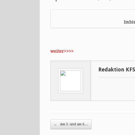
Imbis
weiter>>>>
Redaktion KF
Post navigation
←
Am 3. und am 6.…