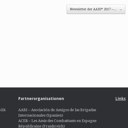
Newsletter der AABI* 2017 –…
→
Partnerorganisationen
Links
lik
AABI – Asociación de Amigos de las Brigadas
Internacionales (Spanien)
ACER – Les Amis des Combattants en Espagne
Républicaine (Frankreich)