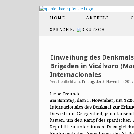
HOME
AKTUELL
G
SPRACHE:
Einweihung des Denkmals 
Brigaden in Vicálvaro (Mad
Internacionales
Veröffentlicht am:
Freitag, der 3. November 2017
Liebe Freunde,
am Sonntag, dem 5. November, um 12:00 
Internacionales das Denkmal zur Erinn
Dies ist eine Gelegenheit, jener tause
kamen, um den Kampf des spanischen V
Republik zu unterstützen. Es ist gleich
Kontingents der Freiwilligen, der XI. B