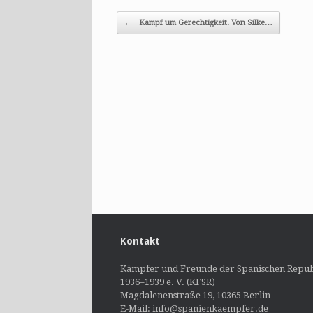
Post navigation
←
Kampf um Gerechtigkeit. Von Silke…
Kontakt
Kämpfer und Freunde der Spanischen Repub
1936–1939 e. V. (KFSR)
Magdalenenstraße 19, 10365 Berlin
E-Mail: info@spanienkaempfer.de