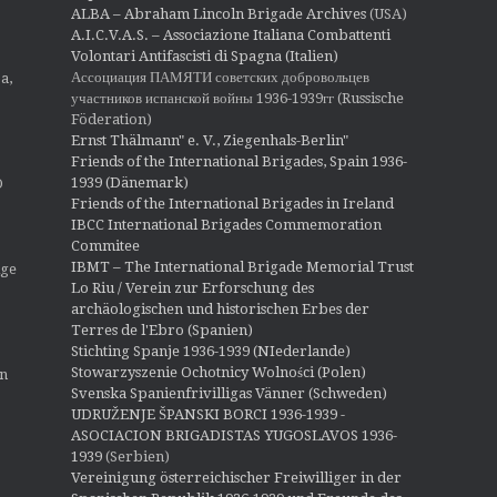
ALBA – Abraham Lincoln Brigade Archives
(USA)
A.I.C.V.A.S. – Associazione Italiana Combattenti
Volontari Antifascisti di Spagna (Italien)
Ассоциация ПАМЯТИ советских добровольцев
a,
участников испанской войны 1936-1939гг (Russische
Föderation)
Ernst Thälmann" e. V., Ziegenhals-Berlin"
Friends of the International Brigades, Spain 1936-
1939 (Dänemark)
O
Friends of the International Brigades in Ireland
IBCC International Brigades Commemoration
Commitee
IBMT – The International Brigade Memorial Trust
ige
Lo Riu / Verein zur Erforschung des
archäologischen und historischen Erbes der
Terres de l'Ebro (Spanien)
Stichting Spanje 1936-1939 (NIederlande)
Stowarzyszenie Ochotnicy Wolności (Polen)
en
Svenska Spanienfrivilligas Vänner (Schweden)
UDRUŽENJE ŠPANSKI BORCI 1936-1939 -
ASOCIACION BRIGADISTAS YUGOSLAVOS 1936-
1939
(Serbien)
Vereinigung österreichischer Freiwilliger in der