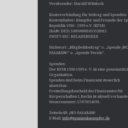
Vorsitzender: Harald Wittstock
Kontoverbindung für Beitrag und Spenden:
Kontoinhaber: Kämpfer und Freunde der Sp
Republik 1936 - 1939 e.V. (KFSR)
IBAN: DE31 100500001653528911
SWIFT-BIC: BELADEBEXXX
Stichwort: „Mitgliedsbeitrag“ o. „Spende ¡N
PASARÁN!“ o. „Spende Verein“.
Spenden:
Der KFSR 1936-1939 e. V. ist eine gemeinnütz
Organisation.
Spenden sind beim Finanzamt steuerlich
absetzbar.
Freistellungsbescheid des Finanzamtes für
Körperschaften I, Berlin ist aktuell vorhand
Steuernummer 27/670/54593.
Zeitschrift: ¡NO PASARÁN!
E-Mail:
info@spanienkaempfer.de