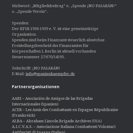
Stichwort: „Mitgliedsbeitrag“ o. „Spende ¡NO PASARÁN!“
o. „Spende Verein“.
Spenden:
Der KFSR 1936-1939 e. V. ist eine gemeinnützige
Organisation.
Spenden sind beim Finanzamt steuerlich absetzbar.
Freistellungsbescheid des Finanzamtes für
Körperschaften I, Berlin ist aktuell vorhanden
Steuernummer 27/670/54593.
Zeitschrift: ¡NO PASARÁN!
E-Mail:
info@spanienkaempfer.de
Partnerorganisationen
AABI – Asociación de Amigos de las Brigadas
Internacionales (Spanien)
ACER – Les Amis des Combattants en Espagne Républicaine
(Frankreich)
ALBA – Abraham Lincoln Brigade Archives
(USA)
A.I.C.V.A.S. – Associazione Italiana Combattenti Volontari
Antifascisti di Spagna (Italien)