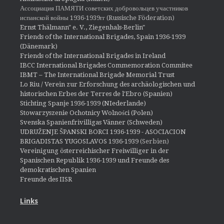
Ассоциация ПАМЯТИ советских добровольцев участников
испанской войны 1936-1939гг (Russische Föderation)
Ernst Thälmann" e. V., Ziegenhals-Berlin"
Friends of the International Brigades, Spain 1936-1939
(Dänemark)
Friends of the International Brigades in Ireland
IBCC International Brigades Commemoration Commitee
IBMT – The International Brigade Memorial Trust
Lo Riu / Verein zur Erforschung des archäologischen und
historischen Erbes der Terres de l'Ebro (Spanien)
Stichting Spanje 1936-1939 (NIederlande)
Stowarzyszenie Ochotnicy Wolności (Polen)
Svenska Spanienfrivilligas Vänner (Schweden)
UDRUŽENJE ŠPANSKI BORCI 1936-1939 - ASOCIACION
BRIGADISTAS YUGOSLAVOS 1936-1939
(Serbien)
Vereinigung österreichischer Freiwilliger in der
Spanischen Republik 1936-1939 und Freunde des
demokratischen Spanien
Freunde des IISR
Links