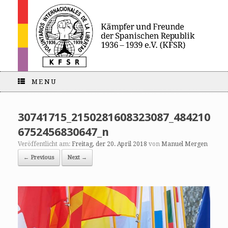
MENU
30741715_2150281608323087_484210
6752456830647_n
Veröffentlicht am:
Freitag, der 20. April 2018
von
Manuel Mergen
← Previous
Next →