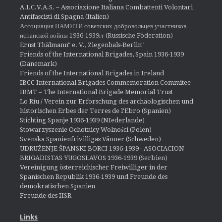
A.I.C.V.A.S. – Associazione Italiana Combattenti Volontari
Antifascisti di Spagna (Italien)
Ассоциация ПАМЯТИ советских добровольцев участников
испанской войны 1936-1939гг (Russische Föderation)
Ernst Thälmann" e. V., Ziegenhals-Berlin"
Friends of the International Brigades, Spain 1936-1939
(Dänemark)
Friends of the International Brigades in Ireland
IBCC International Brigades Commemoration Commitee
IBMT – The International Brigade Memorial Trust
Lo Riu / Verein zur Erforschung des archäologischen und
historischen Erbes der Terres de l'Ebro (Spanien)
Stichting Spanje 1936-1939 (NIederlande)
Stowarzyszenie Ochotnicy Wolności (Polen)
Svenska Spanienfrivilligas Vänner (Schweden)
UDRUŽENJE ŠPANSKI BORCI 1936-1939 - ASOCIACION
BRIGADISTAS YUGOSLAVOS 1936-1939
(Serbien)
Vereinigung österreichischer Freiwilliger in der
Spanischen Republik 1936-1939 und Freunde des
demokratischen Spanien
Freunde des IISR
Links