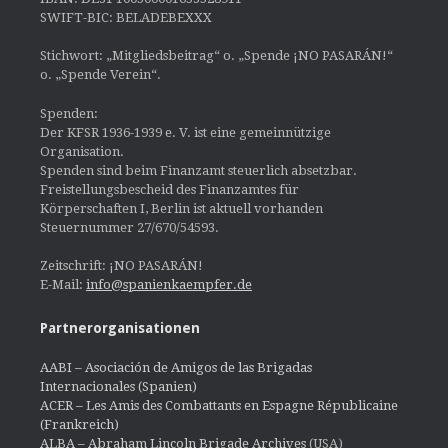
SWIFT-BIC: BELADEBEXXX
Stichwort: „Mitgliedsbeitrag“ o. „Spende ¡NO PASARÁN!“
o. „Spende Verein“.
Spenden:
Der KFSR 1936-1939 e. V. ist eine gemeinnützige
Organisation.
Spenden sind beim Finanzamt steuerlich absetzbar.
Freistellungsbescheid des Finanzamtes für
Körperschaften I, Berlin ist aktuell vorhanden
Steuernummer 27/670/54593.
Zeitschrift: ¡NO PASARÁN!
E-Mail:
info@spanienkaempfer.de
Partnerorganisationen
AABI – Asociación de Amigos de las Brigadas
Internacionales (Spanien)
ACER – Les Amis des Combattants en Espagne Républicaine
(Frankreich)
ALBA – Abraham Lincoln Brigade Archives
(USA)