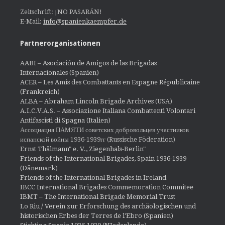
Zeitschrift: ¡NO PASARÁN!
E-Mail:
info@spanienkaempfer.de
Partnerorganisationen
AABI – Asociación de Amigos de las Brigadas
Internacionales (Spanien)
ACER – Les Amis des Combattants en Espagne Républicaine
(Frankreich)
ALBA – Abraham Lincoln Brigade Archives
(USA)
A.I.C.V.A.S. – Associazione Italiana Combattenti Volontari
Antifascisti di Spagna (Italien)
Ассоциация ПАМЯТИ советских добровольцев участников
испанской войны 1936-1939гг (Russische Föderation)
Ernst Thälmann" e. V., Ziegenhals-Berlin"
Friends of the International Brigades, Spain 1936-1939
(Dänemark)
Friends of the International Brigades in Ireland
IBCC International Brigades Commemoration Commitee
IBMT – The International Brigade Memorial Trust
Lo Riu / Verein zur Erforschung des archäologischen und
historischen Erbes der Terres de l'Ebro (Spanien)