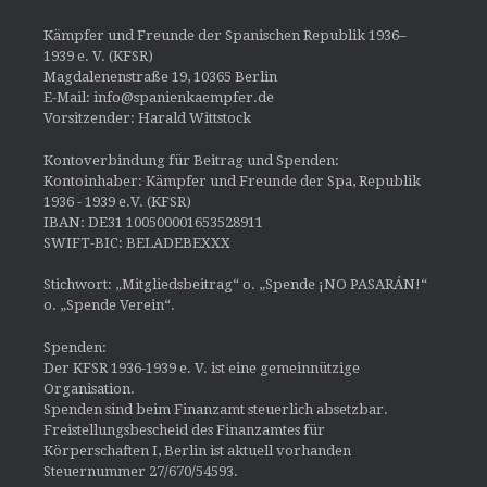
Kämpfer und Freunde der Spanischen Republik 1936–
1939 e. V. (KFSR)
Magdalenenstraße 19, 10365 Berlin
E-Mail: info@spanienkaempfer.de
Vorsitzender: Harald Wittstock
Kontoverbindung für Beitrag und Spenden:
Kontoinhaber: Kämpfer und Freunde der Spa, Republik
1936 - 1939 e.V. (KFSR)
IBAN: DE31 100500001653528911
SWIFT-BIC: BELADEBEXXX
Stichwort: „Mitgliedsbeitrag“ o. „Spende ¡NO PASARÁN!“
o. „Spende Verein“.
Spenden:
Der KFSR 1936-1939 e. V. ist eine gemeinnützige
Organisation.
Spenden sind beim Finanzamt steuerlich absetzbar.
Freistellungsbescheid des Finanzamtes für
Körperschaften I, Berlin ist aktuell vorhanden
Steuernummer 27/670/54593.