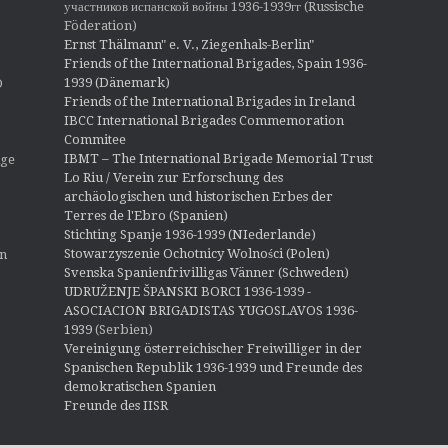
участников испанской войны 1936-1939гг (Russische
Föderation)
Ernst Thälmann" e. V., Ziegenhals-Berlin"
Friends of the International Brigades, Spain 1936-
1939 (Dänemark)
O
Friends of the International Brigades in Ireland
IBCC International Brigades Commemoration
Commitee
IBMT – The International Brigade Memorial Trust
ige
Lo Riu / Verein zur Erforschung des
archäologischen und historischen Erbes der
Terres de l'Ebro (Spanien)
Stichting Spanje 1936-1939 (NIederlande)
Stowarzyszenie Ochotnicy Wolności (Polen)
en
Svenska Spanienfrivilligas Vänner (Schweden)
UDRUŽENJE ŠPANSKI BORCI 1936-1939 -
ASOCIACION BRIGADISTAS YUGOSLAVOS 1936-
1939
(Serbien)
Vereinigung österreichischer Freiwilliger in der
Spanischen Republik 1936-1939 und Freunde des
demokratischen Spanien
Freunde des IISR