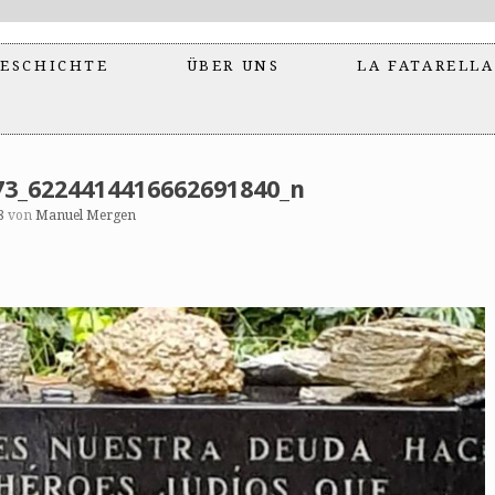
ESCHICHTE
ÜBER UNS
LA FATARELLA
73_6224414416662691840_n
8
von
Manuel Mergen