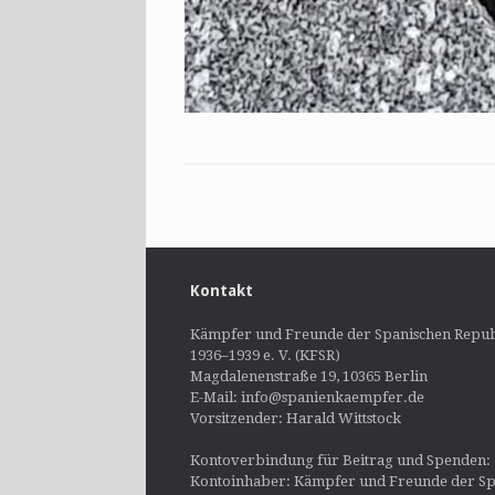
Kontakt
Kämpfer und Freunde der Spanischen Repub
1936–1939 e. V. (KFSR)
Magdalenenstraße 19, 10365 Berlin
E-Mail: info@spanienkaempfer.de
Vorsitzender: Harald Wittstock
Kontoverbindung für Beitrag und Spenden:
Kontoinhaber: Kämpfer und Freunde der Sp