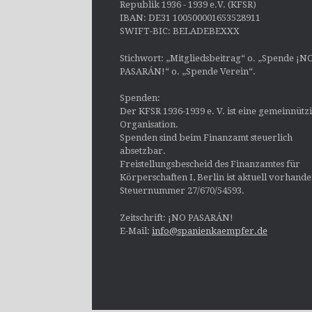
Republik 1936 - 1939 e.V. (KFSR)
IBAN: DE31 100500001653528911
SWIFT-BIC: BELADEBEXXX
Stichwort: „Mitgliedsbeitrag“ o. „Spende ¡N
PASARÁN!“ o. „Spende Verein“.
Spenden:
Der KFSR 1936-1939 e. V. ist eine gemeinnütz
Organisation.
Spenden sind beim Finanzamt steuerlich
absetzbar.
Freistellungsbescheid des Finanzamtes für
Körperschaften I, Berlin ist aktuell vorhand
Steuernummer 27/670/54593.
Zeitschrift: ¡NO PASARÁN!
E-Mail:
info@spanienkaempfer.de