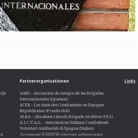
Partnerorganisationen
Links
lik
AABI – Asociación de Amigos de las Brigadas
Internacionales (Spanien)
ACER – Les Amis des Combattants en Espagne
Républicaine (Frankreich)
ALBA – Abraham Lincoln Brigade Archives
(USA)
A.I.C.V.A.S. – Associazione Italiana Combattenti
Volontari Antifascisti di Spagna (Italien)
Ассоциация ПАМЯТИ советских добровольцев
a,