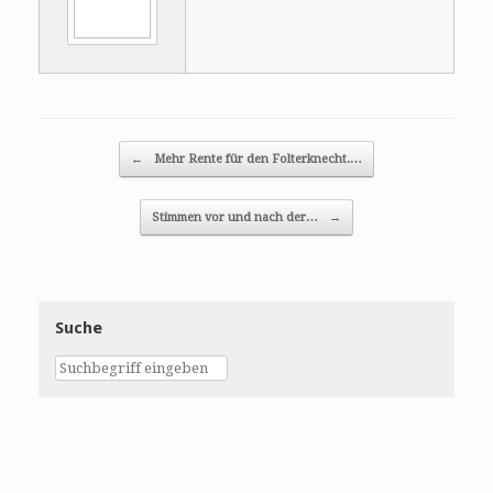
Post navigation
←
Mehr Rente für den Folterknecht.…
Stimmen vor und nach der…
→
Suche