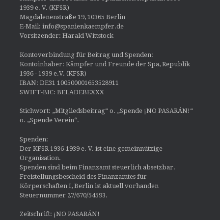
1939 e. V. (KFSR)
Magdalenenstraße 19, 10365 Berlin
E-Mail: info@spanienkaempfer.de
Vorsitzender: Harald Wittstock
Kontoverbindung für Beitrag und Spenden:
Kontoinhaber: Kämpfer und Freunde der Spa, Republik
1936 - 1939 e.V. (KFSR)
IBAN: DE31 100500001653528911
SWIFT-BIC: BELADEBEXXX
Stichwort: „Mitgliedsbeitrag“ o. „Spende ¡NO PASARÁN!“
o. „Spende Verein“.
Spenden:
Der KFSR 1936-1939 e. V. ist eine gemeinnützige
Organisation.
Spenden sind beim Finanzamt steuerlich absetzbar.
Freistellungsbescheid des Finanzamtes für
Körperschaften I, Berlin ist aktuell vorhanden
Steuernummer 27/670/54593.
Zeitschrift: ¡NO PASARÁN!