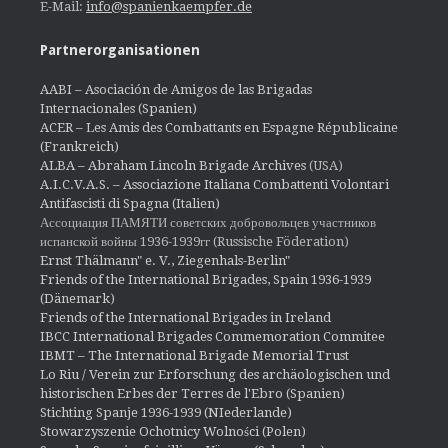
E-Mail:
info@spanienkaempfer.de
Partnerorganisationen
AABI – Asociación de Amigos de las Brigadas
Internacionales (Spanien)
ACER – Les Amis des Combattants en Espagne Républicaine
(Frankreich)
ALBA – Abraham Lincoln Brigade Archives
(USA)
A.I.C.V.A.S. – Associazione Italiana Combattenti Volontari
Antifascisti di Spagna (Italien)
Ассоциация ПАМЯТИ советских добровольцев участников
испанской войны 1936-1939гг (Russische Föderation)
Ernst Thälmann" e. V., Ziegenhals-Berlin"
Friends of the International Brigades, Spain 1936-1939
(Dänemark)
Friends of the International Brigades in Ireland
IBCC International Brigades Commemoration Commitee
IBMT – The International Brigade Memorial Trust
Lo Riu / Verein zur Erforschung des archäologischen und
historischen Erbes der Terres de l'Ebro (Spanien)
Stichting Spanje 1936-1939 (NIederlande)
Stowarzyszenie Ochotnicy Wolności (Polen)