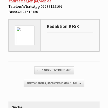
andreemergen{at]web.de
Telefon/WhatsApp 01783125104
Fax:032121612450
Redaktion KFSR
Post navigation
←
1.SPANIENTREFF 2025
Internationales Jahrestreffen des KFSR
→
Suche