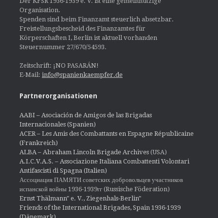
Der KFSR 1936-1939 e. V. ist eine gemeinnützige
Organisation.
Spenden sind beim Finanzamt steuerlich absetzbar.
Freistellungsbescheid des Finanzamtes für
Körperschaften I, Berlin ist aktuell vorhanden
Steuernummer 27/670/54593.
Zeitschrift: ¡NO PASARÁN!
E-Mail:
info@spanienkaempfer.de
Partnerorganisationen
AABI – Asociación de Amigos de las Brigadas
Internacionales (Spanien)
ACER – Les Amis des Combattants en Espagne Républicaine
(Frankreich)
ALBA – Abraham Lincoln Brigade Archives
(USA)
A.I.C.V.A.S. – Associazione Italiana Combattenti Volontari
Antifascisti di Spagna (Italien)
Ассоциация ПАМЯТИ советских добровольцев участников
испанской войны 1936-1939гг (Russische Föderation)
Ernst Thälmann" e. V., Ziegenhals-Berlin"
Friends of the International Brigades, Spain 1936-1939
(Dänemark)