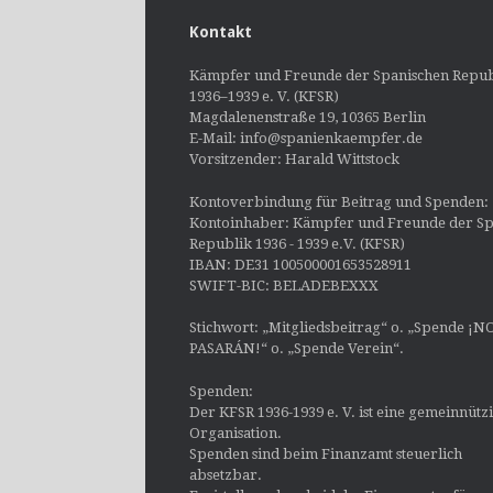
Kontakt
Kämpfer und Freunde der Spanischen Repub
1936–1939 e. V. (KFSR)
Magdalenenstraße 19, 10365 Berlin
E-Mail: info@spanienkaempfer.de
Vorsitzender: Harald Wittstock
Kontoverbindung für Beitrag und Spenden:
Kontoinhaber: Kämpfer und Freunde der Sp
Republik 1936 - 1939 e.V. (KFSR)
IBAN: DE31 100500001653528911
SWIFT-BIC: BELADEBEXXX
Stichwort: „Mitgliedsbeitrag“ o. „Spende ¡N
PASARÁN!“ o. „Spende Verein“.
Spenden:
Der KFSR 1936-1939 e. V. ist eine gemeinnütz
Organisation.
Spenden sind beim Finanzamt steuerlich
absetzbar.