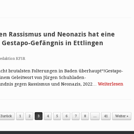
gen Rassismus und Neonazis hat eine
Gestapo-Gefängnis in Ettlingen
edaktion KFSR
eicht brutalsten Folterungen in Baden überhaupt“!Gestapo-
 einem Geleitwort von Jürgen Schuhladen-
ündnis gegen Rassismus und Neonazis, 2022…
Weiterlesen
 Zurück
1
2
3
4
5
6
7
8
…
41
Weiter »