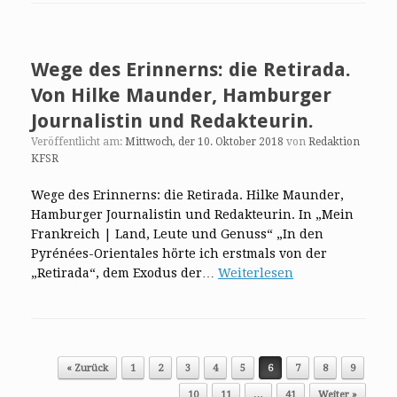
Wege des Erinnerns: die Retirada.
Von Hilke Maunder, Hamburger
Journalistin und Redakteurin.
Veröffentlicht am:
Mittwoch, der 10. Oktober 2018
von
Redaktion
KFSR
Wege des Erinnerns: die Retirada. Hilke Maunder,
Hamburger Journalistin und Redakteurin. In „Mein
Frankreich | Land, Leute und Genuss“ „In den
Pyrénées-Orientales hörte ich erstmals von der
„Retirada“, dem Exodus der…
Weiterlesen
Post navigation
« Zurück
1
2
3
4
5
6
7
8
9
10
11
…
41
Weiter »