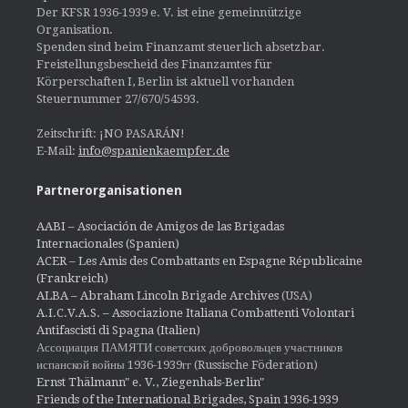
Der KFSR 1936-1939 e. V. ist eine gemeinnützige
Organisation.
Spenden sind beim Finanzamt steuerlich absetzbar.
Freistellungsbescheid des Finanzamtes für
Körperschaften I, Berlin ist aktuell vorhanden
Steuernummer 27/670/54593.
Zeitschrift: ¡NO PASARÁN!
E-Mail:
info@spanienkaempfer.de
Partnerorganisationen
AABI – Asociación de Amigos de las Brigadas
Internacionales (Spanien)
ACER – Les Amis des Combattants en Espagne Républicaine
(Frankreich)
ALBA – Abraham Lincoln Brigade Archives
(USA)
A.I.C.V.A.S. – Associazione Italiana Combattenti Volontari
Antifascisti di Spagna (Italien)
Ассоциация ПАМЯТИ советских добровольцев участников
испанской войны 1936-1939гг (Russische Föderation)
Ernst Thälmann" e. V., Ziegenhals-Berlin"
Friends of the International Brigades, Spain 1936-1939