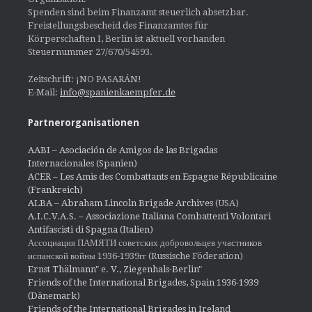
Spenden sind beim Finanzamt steuerlich absetzbar.
Freistellungsbescheid des Finanzamtes für
Körperschaften I, Berlin ist aktuell vorhanden
Steuernummer 27/670/54593.
Zeitschrift: ¡NO PASARÁN!
E-Mail:
info@spanienkaempfer.de
Partnerorganisationen
AABI – Asociación de Amigos de las Brigadas
Internacionales (Spanien)
ACER – Les Amis des Combattants en Espagne Républicaine
(Frankreich)
ALBA – Abraham Lincoln Brigade Archives
(USA)
A.I.C.V.A.S. – Associazione Italiana Combattenti Volontari
Antifascisti di Spagna (Italien)
Ассоциация ПАМЯТИ советских добровольцев участников
испанской войны 1936-1939гг (Russische Föderation)
Ernst Thälmann" e. V., Ziegenhals-Berlin"
Friends of the International Brigades, Spain 1936-1939
(Dänemark)
Friends of the International Brigades in Ireland