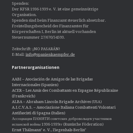
Spenden:
Der KFSR 1936-1939 e. V. ist eine gemeinnützige
Organisation.
Spenden sind beim Finanzamt steuerlich absetzbar.
Freistellungsbescheid des Finanzamtes für
Körperschaften I, Berlin ist aktuell vorhanden
Steuernummer 27/670/54593.
Zeitschrift: ¡NO PASARÁN!
E-Mail:
info@spanienkaempfer.de
Partnerorganisationen
AABI – Asociación de Amigos de las Brigadas
Internacionales (Spanien)
ACER – Les Amis des Combattants en Espagne Républicaine
(Frankreich)
ALBA – Abraham Lincoln Brigade Archives
(USA)
A.I.C.V.A.S. – Associazione Italiana Combattenti Volontari
Antifascisti di Spagna (Italien)
Ассоциация ПАМЯТИ советских добровольцев участников
испанской войны 1936-1939гг (Russische Föderation)
Ernst Thälmann" e. V., Ziegenhals-Berlin"