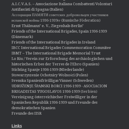
A.I.C.V.A.S. – Associazione Italiana Combattenti Volontari
Antifascisti di Spagna (Italien)
Ассоциация ПАМЯТИ советских добровольцев участников
испанской войны 1936-1939гг (Russische Föderation)
Ernst Thälmann" e. V., Ziegenhals-Berlin"
Friends of the International Brigades, Spain 1936-1939
(Dänemark)
Friends of the International Brigades in Ireland
IBCC International Brigades Commemoration Commitee
IBMT – The International Brigade Memorial Trust
Lo Riu / Verein zur Erforschung des archäologischen und
historischen Erbes der Terres de l'Ebro (Spanien)
Stichting Spanje 1936-1939 (NIederlande)
Stowarzyszenie Ochotnicy Wolności (Polen)
Svenska Spanienfrivilligas Vänner (Schweden)
UDRUŽENJE ŠPANSKI BORCI 1936-1939 - ASOCIACION
BRIGADISTAS YUGOSLAVOS 1936-1939
(Serbien)
Vereinigung österreichischer Freiwilliger in der
Spanischen Republik 1936-1939 und Freunde des
demokratischen Spanien
Freunde des IISR
Links