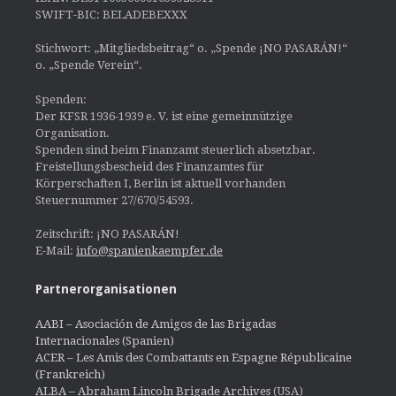
SWIFT-BIC: BELADEBEXXX
Stichwort: „Mitgliedsbeitrag“ o. „Spende ¡NO PASARÁN!“
o. „Spende Verein“.
Spenden:
Der KFSR 1936-1939 e. V. ist eine gemeinnützige
Organisation.
Spenden sind beim Finanzamt steuerlich absetzbar.
Freistellungsbescheid des Finanzamtes für
Körperschaften I, Berlin ist aktuell vorhanden
Steuernummer 27/670/54593.
Zeitschrift: ¡NO PASARÁN!
E-Mail:
info@spanienkaempfer.de
Partnerorganisationen
AABI – Asociación de Amigos de las Brigadas
Internacionales (Spanien)
ACER – Les Amis des Combattants en Espagne Républicaine
(Frankreich)
ALBA – Abraham Lincoln Brigade Archives
(USA)